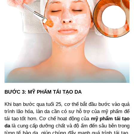
BƯỚC 3: MỸ PHẨM TÁI TẠO DA
Khi bạn bước qua tuổi 25, cơ thể bắt đầu bước vào
quá
trình lão hóa
, làn da cần có sự hỗ trợ của mỹ phẩm để
tái tạo tốt hơn. Cơ chế hoạt động của
mỹ phẩm tái tạo
da
là cung cấp dưỡng chất và độ ẩm đến sâu bên trong
từng tế bào da, giúp chúng đẩy mạnh quá trình tái tạo.