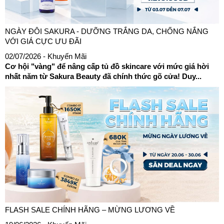
NGÀY ĐÔI SAKURA - DƯỠNG TRẮNG DA, CHỐNG NẮNG
VỚI GIÁ CỰC ƯU ĐÃI
02/07/2026
- Khuyến Mãi
Cơ hội "vàng" để nâng cấp tủ đồ skincare với mức giá hời
nhất năm từ Sakura Beauty đã chính thức gõ cửa! Duy...
FLASH SALE CHÍNH HÃNG – MỪNG LƯƠNG VỀ