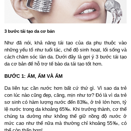
3 bước tái tạo da cơ bản
Như đã nói, khả năng tái tạo của da phụ thuộc vào
những yếu tố như tuổi tác, chế độ sinh hoạt, lối sống và
cách chăm sóc làn da. Dưới đây là gợi ý 3 bước tái tạo
da cơ bản để hỗ trợ tế bào da tái tạo tốt hơn.
BƯỚC 1: ẨM, ẨM VÀ ẨM
Da liên tục cần nước hơn bất cứ thứ gì. Vì sao da trẻ
con lúc nào cũng đẹp, căng, mịn như tơ? Đó là vì da trẻ
sơ sinh có hàm lượng nước đến 83‰, ở trẻ lớn hơn, tỷ
lệ nước trong da khoảng 65‰. Khi trưởng thành, cơ thể
chúng ta dường như không thể giữ nồng độ nước ở
mức cao như thế nữa mà thường chỉ khoảng 55‰, có
thể còn thấp hơn!