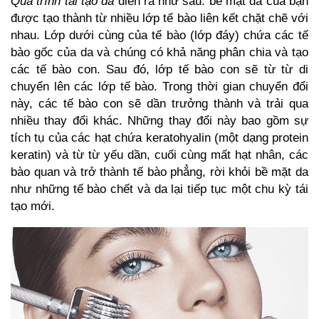
Quá trình tái tạo da
diễn ra như sau: bề mặt da của bạn
được tạo thành từ nhiều lớp tế bào liên kết chặt chẽ với
nhau. Lớp dưới cùng của tế bào (lớp đáy) chứa các tế
bào gốc của da và chúng có khả năng phân chia và tạo
các tế bào con. Sau đó, lớp tế bào con sẽ từ từ di
chuyển lên các lớp tế bào. Trong thời gian chuyển đổi
này, các tế bào con sẽ dần trưởng thành và trải qua
nhiều thay đổi khác. Những thay đổi này bao gồm sự
tích tụ của các hạt chứa keratohyalin (một dạng protein
keratin) và từ từ yếu dần, cuối cùng mất hạt nhân, các
bào quan và trở thành tế bào phẳng, rời khỏi bề mặt da
như những tế bào chết và da lại tiếp tục một chu kỳ tái
tạo mới.