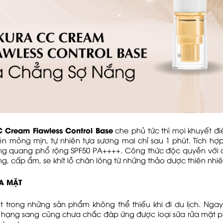
 Cream Flawless Control Base
che phủ tức thì mọi khuyết đi
ền mỏng mịn, tự nhiên tựa sương mai chỉ sau 1 phút. Tích hợ
g quang phổ rộng SPF50 PA++++. Công thức độc quyền với
g, cấp ẩm, se khít lỗ chân lông từ những thảo dược thiên nhiê
ỬA MẶT
t trong những sản phẩm không thể thiếu khi đi du lịch. Nga
 hạng sang cũng chưa chắc đáp ứng được loại sữa rửa mặt p