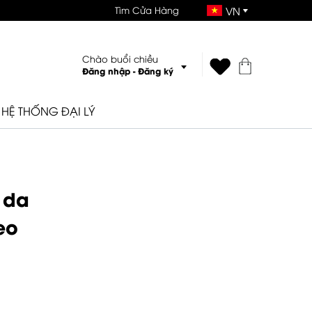
Tìm Cửa Hàng
VN
Chào buổi chiều
Đăng nhập
-
Đăng ký
HỆ THỐNG ĐẠI LÝ
 da
eo