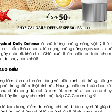
ysical Daily Defense
là nhũ tương chống nắng vật lý thế 
++++ thẩm thấu nhanh, tác dụng chống nắng ngay sau khi bô
gây nhờn rít, khó chịu. Chiết xuất thiên nhiên an toàn cho m
àn da nhạy cảm nhất!
RANG ĐIỂM
g tấm hình du lịch ấn tượng với biến xanh, cát trắng, nắng
phải trang điểm thật xinh rồi. Nhưng, chiếc vali của bạn s
như phải mang đủ loại từ kem lót, kem nền, thanh che khu
đó, hãy tìm ngay cho mình một tuýp CC Cream ưng ý!
là kem trang điểm đa năng, chỉ một bước duy nhất giúp 
oàn hảo mà không phải tốn quá nhiều thời gian makeup!