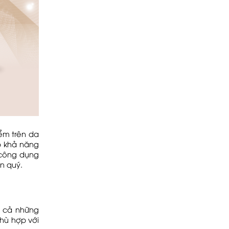
ểm trên da
p khả năng
 công dụng
n quý.
y cả những
hù hợp với