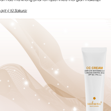
ợi ý từ Sakura: