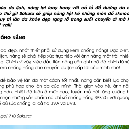
ùa du lịch, nàng lại loay hoay với cả tủ đồ dưỡng da c
 thứ gì! Sakura sẽ giúp nàng liệt kê những món đồ skinca
duy trì làn da khỏe đẹp rạng rỡ trong suốt chuyến đi mà
 vali!
CHỐNG NẮNG
 da đẹp, nhất thiết phải sử dụng kem chống nắng! Đặc biệt, 
 lịch, nàng sẽ phải tiếp xúc trực tiếp với ánh nắng mặt trời nh
g. Chính vì vậy, việc đầu tiên nàng cần ghi nhớ đó chính là 
kem chống nắng cho chuyến du lịch sắp tới của mình nhé!
, để bảo vệ làn da một cách tốt nhất, nàng cần biết lựa chọ
g phù hợp cho làn da của mình! Thời gian vào hè, ánh nắ
g hơn, nhiệt độ luôn ở mức cao, tuyến mồ hôi tăng cường 
chọn những sản phẩm có chỉ số chống nắng SPF50+ với quan
đủ sức chống lại cả tia UVA và UVB.
ợi ý từ Sakura: