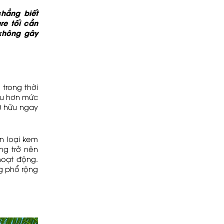
hẳng biết
re tối cần
 không gây
trong thời
iều hơn mức
sở hữu ngay
n loại kem
ng trở nên
hoạt động.
g phổ rộng