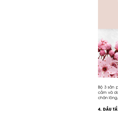
Bộ 3 sản
cảm và da
chân lông,
4. DẦU T