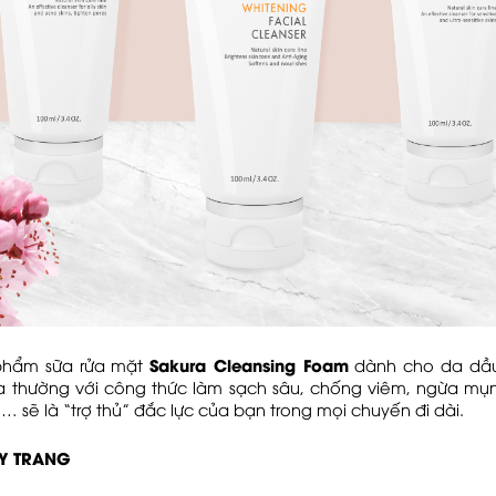
Sakura Cleansing Foam
 phẩm sữa rửa mặt
dành cho da dầu
 thường với công thức làm sạch sâu, chống viêm, ngừa mụn, 
… sẽ là “trợ thủ” đắc lực của bạn trong mọi chuyến đi dài.
ẨY TRANG