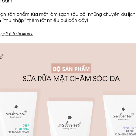
a bạn!
họn sản phẩm rửa mặt làm sạch sâu bởi những chuyến du lịch 
 “thu nhập” thêm rất nhiều bụi bẩn đấy!
ợi ý từ Sakura: