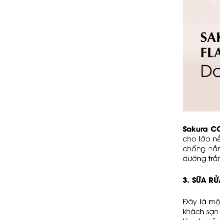
Sakura CC
cho lớp n
chống nắn
dưỡng trắn
3. SỮA R
Đây là mộ
khách sạn