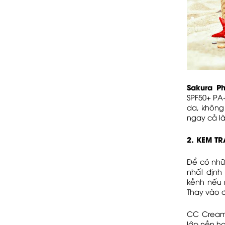
Sakura Ph
SPF50+ PA
da, không 
ngay cả l
2. KEM T
Để có nhữn
nhất định 
kềnh nếu 
Thay vào 
CC Cream 
lớp nền h