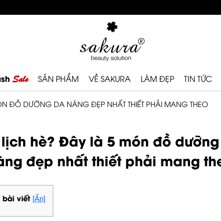
ash
Sale
SẢN PHẨM
VỀ SAKURA
LÀM ĐẸP
TIN TỨC
MÓN ĐỒ DƯỠNG DA NÀNG ĐẸP NHẤT THIẾT PHẢI MANG THEO
 lịch hè? Đây là 5 món đồ dưỡng
àng đẹp nhất thiết phải mang th
 bài viết
[Ẩn]