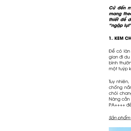
Cứ đến m
mang theo
thiết để 
“ngập lụt”
1. KEM 
Để có làn
gian đi du
bình thườn
một tuýp 
Tuy nhiên
chống nắn
chói chan
Nàng cần 
PA++++ để 
Sản phẩm g