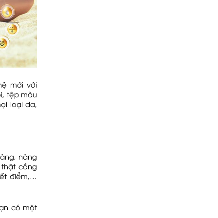
hệ mới với
i, tệp màu
ọi loại da,
 vàng, nàng
ẽ thật cồng
yết điểm,…
bạn có một