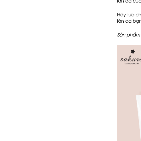
làn da củ
Hãy lựa c
làn da bạn
Sản phẩm g