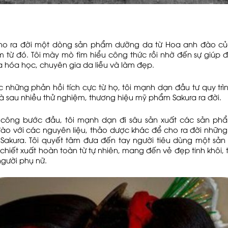
ho ra đời một dòng sản phẩm dưỡng da từ Hoa anh đào củ
 từ đó. Tôi mày mò tìm hiểu công thức rồi nhờ đến sự giúp 
 hóa học, chuyên gia da liễu và làm đẹp.
những phản hồi tích cực từ họ, tôi mạnh dạn đầu tư quy trì
à sau nhiều thử nghiệm, thương hiệu mỹ phẩm Sakura ra đời.
 công bước đầu, tôi mạnh dạn đi sâu sản xuất các sản ph
ào với các nguyên liệu, thảo dược khác để cho ra đời nhữn
 Sakura. Tôi quyết tâm đưa đến tay người tiêu dùng một sả
hiết xuất hoàn toàn từ tự nhiên, mang đến vẻ đẹp tinh khôi, 
người phụ nữ.