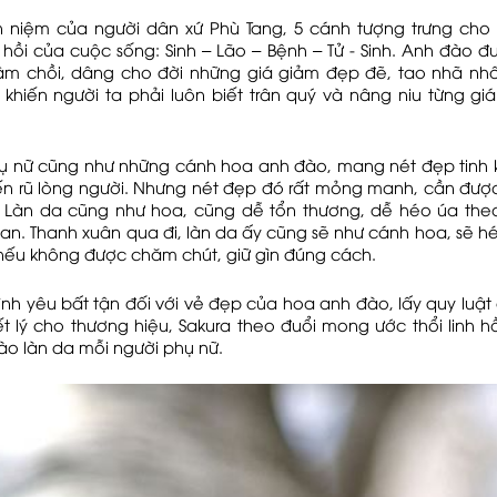
 niệm của người dân xứ Phù Tang, 5 cánh tượng trưng cho
hồi của cuộc sống: Sinh – Lão – Bệnh – Tử - Sinh. Anh đào đư
âm chồi, dâng cho đời những giá giảm đẹp đẽ, tao nhã nhấ
 khiến người ta phải luôn biết trân quý và nâng niu từng gi
ụ nữ cũng như những cánh hoa anh đào, mang nét đẹp tinh k
yến rũ lòng người. Nhưng nét đẹp đó rất mỏng manh, cần được
. Làn da cũng như hoa, cũng dễ tổn thương, dễ héo úa theo
ian. Thanh xuân qua đi, làn da ấy cũng sẽ như cánh hoa, sẽ h
nếu không được chăm chút, giữ gìn đúng cách.
tình yêu bất tận đối với vẻ đẹp của hoa anh đào, lấy quy luật 
riết lý cho thương hiệu, Sakura theo đuổi mong ước thổi linh 
ào làn da mỗi người phụ nữ.