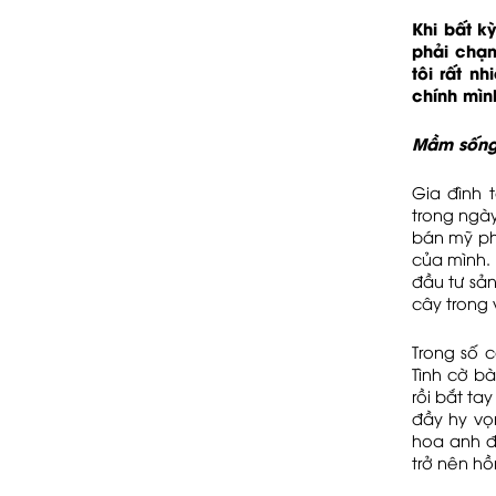
Khi bất k
phải chạm
tôi rất n
chính mìn
Mầm sốn
Gia đình 
trong ngày
bán mỹ ph
của mình.
đầu tư sả
cây trong
Trong số c
Tình cờ b
rồi bắt ta
đầy hy v
hoa anh đà
trở nên hồ