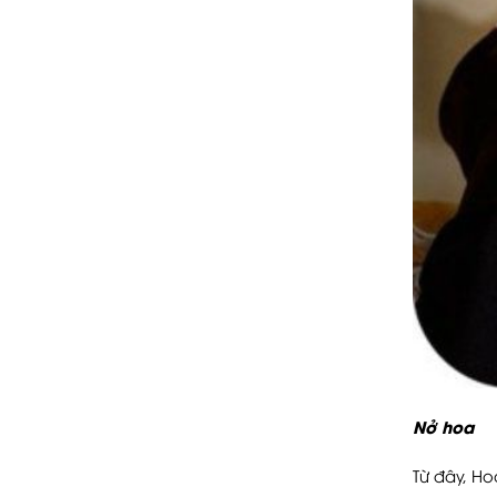
Nở hoa
Từ đây, H