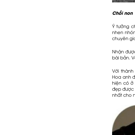
Chồi non
Ý tưởng c
nhen nhóm
chuyên gia
Nhận được 
bài bản. V
Với thành
Hoa anh đ
hiện có ở
đẹp được c
nhất cho 