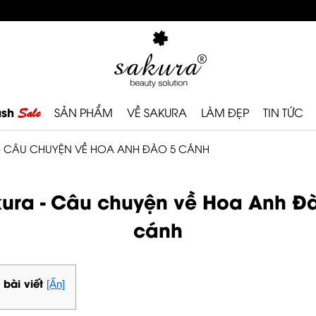
ash
Sale
SẢN PHẨM
VỀ SAKURA
LÀM ĐẸP
TIN TỨC
- CÂU CHUYỆN VỀ HOA ANH ĐÀO 5 CÁNH
ura - Câu chuyện về Hoa Anh Đ
cánh
 bài viết
[Ẩn]