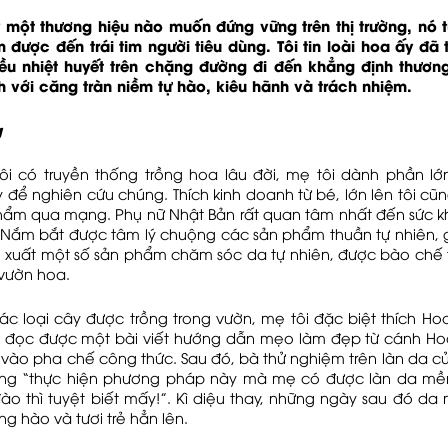
ỳ một thương hiệu nào muốn đứng vững trên thị trường, nó t
 được đến trái tim người tiêu dùng. Tôi tin loài hoa ấy đã 
hiều nhiệt huyết trên chặng đường đi đến khẳng định thươn
h với căng tràn niềm tự hào, kiêu hãnh và trách nhiệm.
g
tôi có truyền thống trồng hoa lâu đời, mẹ tôi dành phần lớn
 để nghiên cứu chúng. Thích kinh doanh từ bé, lớn lên tôi cũ
ẩm qua mạng. Phụ nữ Nhật Bản rất quan tâm nhất đến sức k
 Nắm bắt được tâm lý chuộng các sản phẩm thuần tự nhiên, gi
n xuất một số sản phẩm chăm sóc da tự nhiên, được bào chế t
 vườn hoa.
ác loại cây được trồng trong vườn, mẹ tôi đặc biệt thích H
à đọc được một bài viết hướng dẫn mẹo làm đẹp từ cánh H
y vào pha chế công thức. Sau đó, bà thử nghiệm trên làn da c
ọng “thực hiện phương pháp này mà mẹ có được làn da mề
o thì tuyệt biết mấy!”. Kì diệu thay, những ngày sau đó da
ng hào và tươi trẻ hẳn lên.