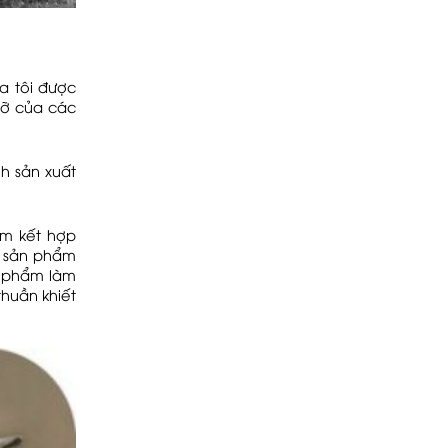
a tôi được
đỡ của các
nh sản xuất
ẩm kết hợp
g sản phẩm
n phẩm làm
thuần khiết