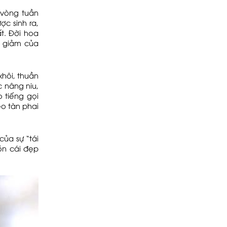
 vòng tuần
ợc sinh ra,
t. Đời hoa
á giảm của
hôi, thuần
 nâng niu,
 tiếng gọi
éo tàn phai
của sự “tái
hồn cái đẹp