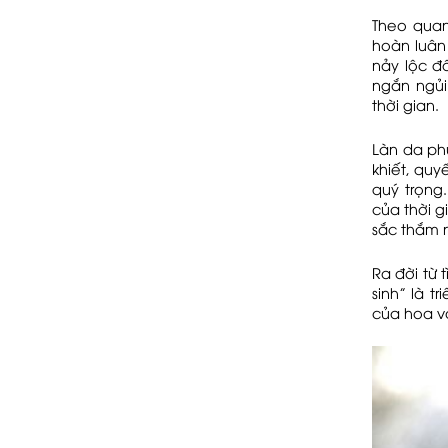
Theo quan
hoàn luân 
nảy lộc đ
ngắn ngủi
thời gian.
Làn da ph
khiết, qu
quý trọng
của thời g
sắc thắm 
Ra đời từ 
sinh” là t
của hoa v