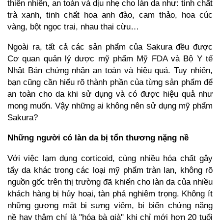
thiên nhiên, an toàn và dịu nhẹ cho làn da như: tinh chất
trà xanh, tinh chất hoa anh đào, cam thảo, hoa cúc
vàng, bột ngọc trai, nhau thai cừu…
Ngoài ra, tất cả các sản phẩm của Sakura đều được
Cơ quan quản lý dược mỹ phẩm Mỹ FDA và Bộ Y tế
Nhật Bản chứng nhận an toàn và hiệu quả. Tuy nhiên,
bạn cũng cần hiểu rõ
thành phần
của từng sản phẩm để
an toàn cho da khi sử dụng và có được hiệu quả như
mong muốn. Vậy những ai không nên sử dụng mỹ phẩm
Sakura?
Những người có làn da bị tổn thương nặng nề
Với việc lạm dụng corticoid, cùng nhiều hóa chất gây
tẩy da khác trong các loại mỹ phẩm tràn lan, không rõ
nguồn gốc trên thị trường đã khiến cho làn da của nhiều
khách hàng bị hủy hoại, tàn phá nghiêm trọng. Không ít
những gương mặt bị sưng viêm, bị biến chứng nặng
nề hay thậm chí là "hóa bà già" khi chỉ mới hơn 20 tuổi