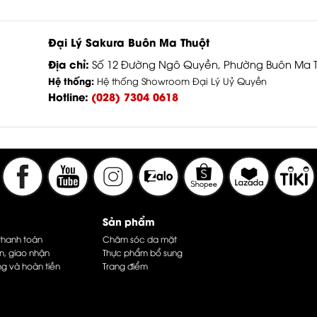
Đại Lý Sakura Buôn Ma Thuột
Địa chỉ:
Số 12 Đường Ngô Quyền, Phường Buôn Ma Th
Hệ thống:
Hệ thống Showroom Đại Lý Uỷ Quyền
Hotline:
(028) 7304 0618
Sản phẩm
thanh toán
Chăm sóc da mặt
n, giao nhận
Thực phẩm bổ sung
ng và hoàn tiền
Trang điểm