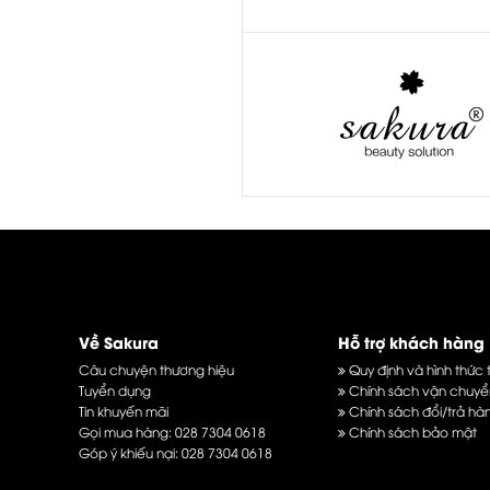
Về Sakura
Hỗ trợ khách hàng
Câu chuyện thương hiệu
Quy định và hình thức 
Tuyển dụng
Chính sách vận chuyể
Tin khuyến mãi
Chính sách đổi/trả hà
Gọi mua hàng:
028 7304 0618
Chính sách bảo mật
Góp ý khiếu nại:
028 7304 0618