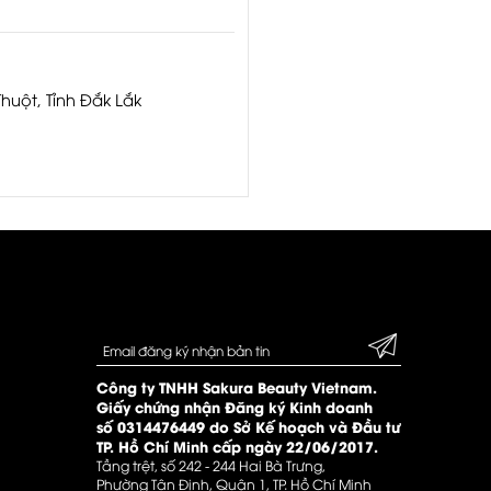
uột, Tỉnh Đắk Lắk
Công ty TNHH Sakura Beauty Vietnam.
Giấy chứng nhận Đăng ký Kinh doanh
số 0314476449 do Sở Kế hoạch và Đầu tư
TP. Hồ Chí Minh cấp ngày 22/06/2017.
Tầng trệt, số 242 - 244 Hai Bà Trưng,
Phường Tân Định, Quận 1, TP. Hồ Chí Minh