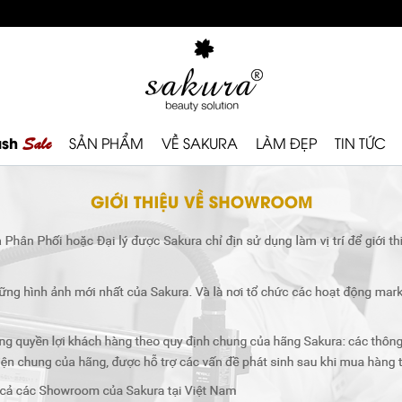
ash
Sale
SẢN PHẨM
VỀ SAKURA
LÀM ĐẸP
TIN TỨC