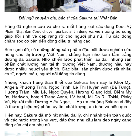
Đội ngũ chuyên gia, bác sĩ của Sakura tại Nhật Bản
Hãng đã nghiên cứu và cho ra mắt hàng loạt các dòng
Dược Mỹ
và viên uống bổ sung
Phẩm Nhật Bản được chuyên gia bác sĩ tin dùng
giúp hồi sinh vẻ đẹp rạng rỡ cho người phụ nữ. Từ các dòng
chăm sóc cơ bản đến dòng điều trị nâng cao.
Bên cạnh đó, có những dòng sản phẩm đặc biệt được nghiên cứu
riêng cho thị trường Việt Nam, chẳng hạn như kem tắm trắng
dưỡng da Sakura. Nhờ chiến lược phát triển lâu dài, những sản
phẩm chất lượng nên tại thị trường Việt Nam, thương hiệu này
được nhiều người yêu thích. Đặc biệt, sản phẩm được rất nhiều
ca sĩ, người mẫu, người nổi tiếng tin dùng.
Những khách hàng thân thiết của Sakura hiện nay là Khởi My,
Angela Phương Trinh, Ngọc Trinh, Lê Thị Huyền Anh (Bà Tưng),
Hương Tràm, Miu Lê, Ngọc Quyên, Hương Giang Idol, Diễm My
9x, Hariwon, hotgirl Trang Anna, LV babi, Mi Do Ri, Tokki, Pinky
Vũ, Người mẫu Dương Hiểu Ngọc,… Họ ưa chuộng Sakura vì đây
là thương hiệu mỹ phẩm uy tín, chất lượng, an toàn và hiệu quả.
Hiện nay, Sakura đã mở rất nhiều đại lý, chi nhánh trên toàn quốc
và các nước trong khu vực, đáp ứng nhu cầu làm đẹp ngày càng
tăng của chị em phụ nữ.