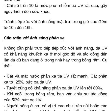
- Chỉ số trên 10 là mức phơi nhiễm tia UV rất cao, gây
nguy hiểm đến sức khỏe.
Tránh tiếp xúc với ánh nắng mặt trời trong giờ cao điểm
từ 10h đến 16h.
Cẩn thận với ánh sáng phản xạ
Không cần phải trực tiếp tiếp xúc với ánh nắng, tia UV
có khả năng khuếch xạ ở mọi góc độ và tác động đến
làn da dù bạn đang ở trong nhà hay trong bóng râm. Cụ
thể:
- Cát và mặt nước phản xạ tia UV rất mạnh. Cát phản
xạ tới 25‰ bức xạ tia UV.
- Tuyết cũng có khả năng phản xạ tia UV lên tới 80‰.
- Khi ngồi trong bóng râm, bạn vẫn chịu sự tác động
của 50‰ bức xạ UV.
- Người sống ở nơi có vị trí cao như trên núi hoặc các