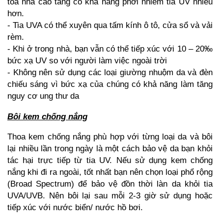
tòa nhà cao tầng có khả năng phơi nhiễm tia UV nhiều
hơn.
- Tia UVA có thể xuyên qua tấm kính ô tô, cửa sổ và vải
rèm.
- Khi ở trong nhà, bạn vẫn có thể tiếp xúc với 10 – 20‰
bức xạ UV so với người làm việc ngoài trời
- Không nên sử dụng các loại giường nhuộm da và đèn
chiếu sáng vì bức xạ của chúng có khả năng làm tăng
nguy cơ ung thư da
Bôi kem chống nắng
Thoa kem chống nắng phù hợp với từng loại da và bôi
lại nhiều lần trong ngày là một cách bảo vệ da bạn khỏi
tác hại trực tiếp từ tia UV. Nếu sử dụng kem chống
nắng khi đi ra ngoài, tốt nhất bạn nên chọn loại phổ rộng
(Broad Spectrum) để bảo vệ đồn thời làn da khỏi tia
UVA/UVB. Nên bôi lại sau mỗi 2-3 giờ sử dụng hoặc
tiếp xúc với nước biển/ nước hồ bơi.