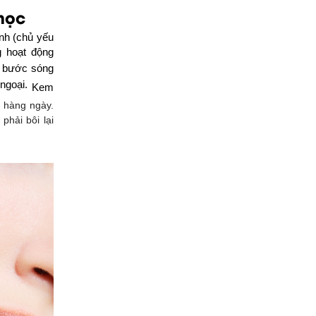
học
nh (chủ yếu
g hoạt động
h bước sóng
 ngoại.
Kem
g hàng ngày.
phải bôi lại