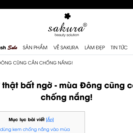
ash
Sale
SẢN PHẨM
VỀ SAKURA
LÀM ĐẸP
TIN TỨC
A ĐÔNG CŨNG CẦN CHỐNG NẮNG!
 thật bất ngờ - mùa Đông cũng 
chống nắng!
Mục lục bài viết
[Ẩn]
 dùng kem chống nắng vào mùa