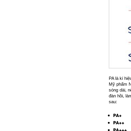
PA là kí hi
Mỹ phẩm Nh
sóng dài, 
đàn hồi, là
sau:
PA+
C
PA++
PA+++
C