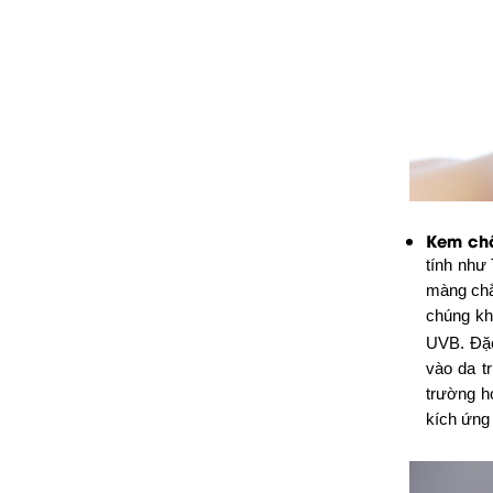
Kem chố
tính như
màng chắn
chúng kh
UVB. Đặc
vào da t
trường h
kích ứng 