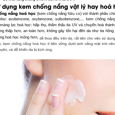
 dụng kem chống nắng vật lý hay hoá 
ống nắng hoá học
(kem chống nắng hữu cơ) với thành phần chí
như: avobenzone, oxybenzone, sulisobenzone,… kem chống nắn
màng lọc hoá học: hấp thụ, thẩm thấu tia UV và chuyển hoá thàn
ng thấp hơn, an toàn hơn, không gây tổn hại đến da như tia hồng
ắng hoá học mỏng hơn,
dễ thoa đều trên da, rất tiện cho việc sử dụn
n, kem chống nắng hoá học ít bền vững dưới ánh nắng mặt trời nên 
yên, và dễ khiến da bị kích ứng.