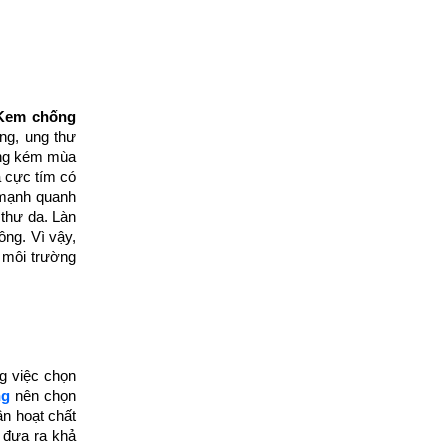
Kem chống
ng, ung thư
hông kém mùa
a cực tím có
 mạnh quanh
 thư da. Làn
ng. Vì vậy,
, môi trường
g việc chọn
ng
nên chọn
ần hoạt chất
đưa ra khả