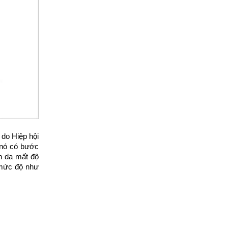
do Hiệp hội
 nó có bước
n da mất độ
4 mức độ như