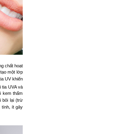
g chất hoạt
 tạo một lớp
tia UV khiến
i tia UVA và
ợi kem thấm
bôi lại (trừ
tính, ít gây