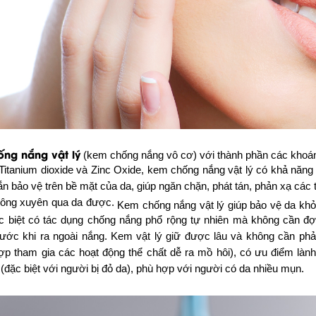
ng nắng vật lý
(kem chống nắng vô cơ) với thành phần các khoán
 Titanium dioxide và Zinc Oxide, kem chống nắng vật lý có khả năng
 bảo vệ trên bề mặt của da, giúp ngăn chặn, phát tán, phản xạ các 
ông xuyên qua da được.
Kem chống nắng vật lý giúp bảo vệ da khỏ
 biệt có tác dụng chống nắng phổ rộng tự nhiên mà không cần đ
rước khi ra ngoài nắng. Kem vật lý giữ được lâu và không cần phải 
ợp tham gia các hoạt động thể chất dễ ra mồ hôi), có ưu điểm lành 
(đặc biệt với người bị đỏ da), phù hợp với người có da nhiều mụn.