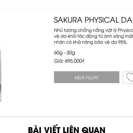
SAKURA PHYSICAL DAIL
Nhũ tương chống nắng vật lý Physica
vệ da khỏi tác động từ ánh sáng mặ
nhận có khả năng bảo vệ da 95%.
60g - 30g
Giá: 495.000₫
MUA NGAY
BÀI VIẾT LIÊN QUAN