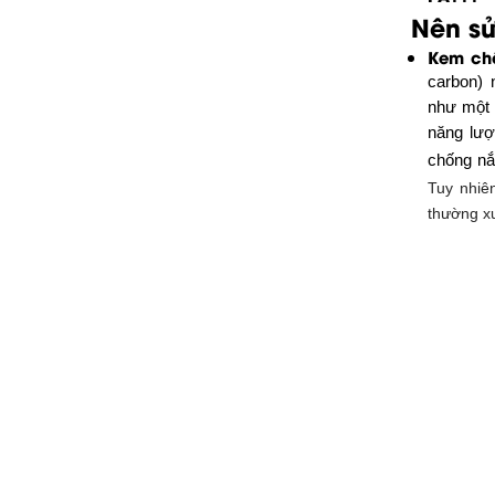
Nên sử
Kem ch
carbon) 
như một 
năng lượ
chống n
Tuy nhiê
thường xu