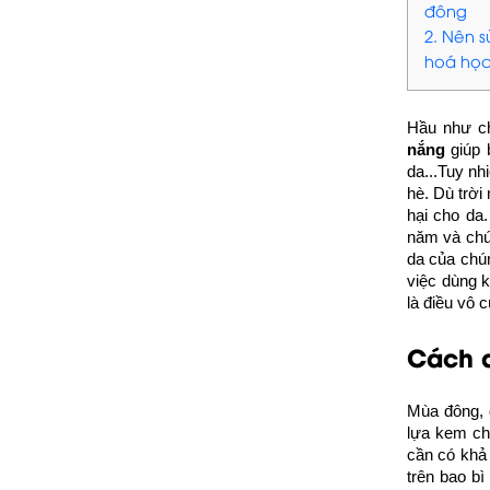
đông
2. Nên 
hoá họ
Hầu như ch
nắng
giúp 
da...Tuy nh
hè. Dù trời
hại cho da
năm và chún
da của chú
việc dùng k
là điều vô c
Cách 
Mùa đông, 
lựa kem ch
cần có khả 
trên bao bì