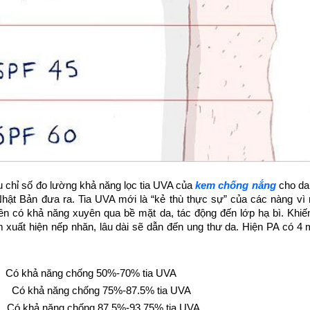
ệu chỉ số đo lường khả năng lọc tia UVA của
kem chống nắng
cho da 
ật Bản đưa ra. Tia UVA mới là “kẻ thù thực sự” của các nàng vì
nên có khả năng xuyên qua bề mặt da, tác động đến lớp hạ bì. Khiế
m xuất hiện nếp nhăn, lâu dài sẽ dẫn đến ung thư da. Hiện PA có 
ó khả năng chống 50%-70% tia UVA
Có khả năng chống 75%-87.5% tia UVA
ó khả năng chống 87.5%-93.75% tia UVA