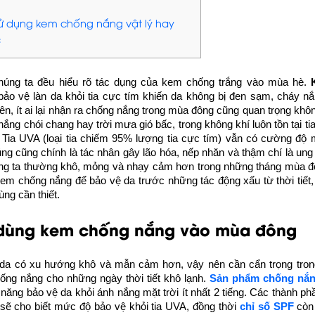
sử dụng kem chống nắng vật lý hay
c
úng ta đều hiểu rõ tác dụng của kem chống trắng vào mùa hè.
bảo vệ làn da khỏi tia cực tím khiến da không bị đen sạm, cháy nắ
iên, ít ai lại nhận ra chống nắng trong mùa đông cũng quan trọng k
 nắng chói chang hay trời mưa gió bấc, trong không khí luôn tồn tại ti
. Tia UVA (loại tia chiếm 95% lượng tia cực tím) vẫn có cường độ
g cũng chính là tác nhân gây lão hóa, nếp nhăn và thậm chí là ung
ng ta thường khô, mỏng và nhạy cảm hơn trong những tháng mùa đô
em chống nắng để bảo vệ da trước những tác động xấu từ thời tiết
ùng cần thiết.
dùng kem chống nắng vào mùa đông
da có xu hướng khô và mẫn cảm hơn, vậy nên cần cẩn trọng tron
ống nắng cho những ngày thời tiết khô lạnh.
Sản phẩm chống nắ
năng bảo vệ da khỏi ánh nắng mặt trời ít nhất 2 tiếng. Các thành ph
 sẽ cho biết mức độ bảo vệ khỏi tia UVA, đồng thời
chỉ số SPF
còn 