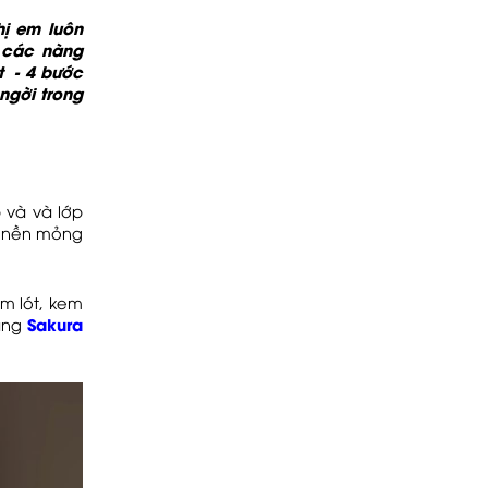
hị em luôn
 các nàng
út - 4 bước
ngời trong
p và và lớp
p nền mỏng
m lót, kem
Sakura
năng