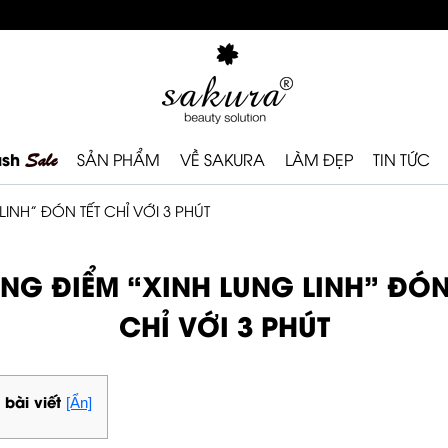
ash
Sale
SẢN PHẨM
VỀ SAKURA
LÀM ĐẸP
TIN TỨC
INH” ĐÓN TẾT CHỈ VỚI 3 PHÚT
NG ĐIỂM “XINH LUNG LINH” ĐÓN
CHỈ VỚI 3 PHÚT
 bài viết
[Ẩn]