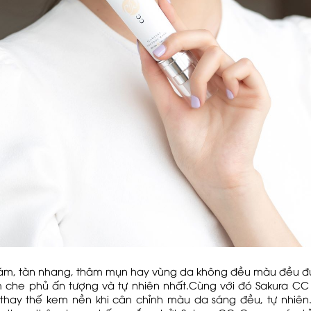
ám, tàn nhang, thâm mụn hay vùng da không đều màu đều đ
che phủ ấn tượng và tự nhiên nhất.Cùng với đó Sakura C
thay thế kem nền khi cân chỉnh màu da sáng đều, tự nhiên