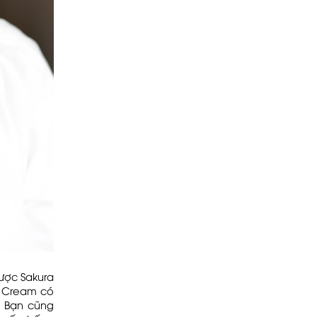
ược Sakura
C Cream có
. Bạn cũng