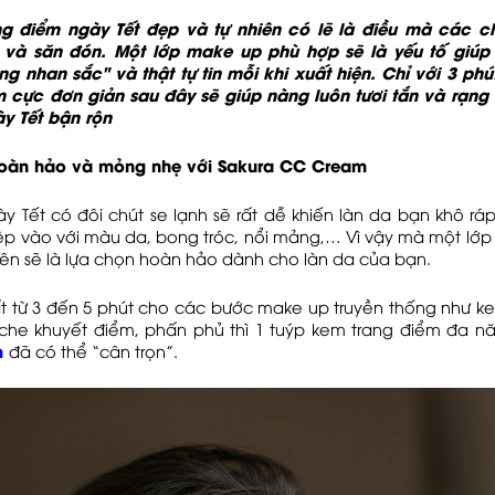
g điểm ngày Tết đẹp và tự nhiên có lẽ là điều mà các c
 và săn đón. Một lớp make up phù hợp sẽ là yếu tố giúp
g nhan sắc" và thật tự tin mỗi khi xuất hiện. Chỉ với 3 ph
m cực đơn giản sau đây sẽ giúp nàng luôn tươi tắn và rạng 
y Tết bận rộn
hoàn hảo và mỏng nhẹ với Sakura CC Cream
 Tết có đôi chút se lạnh sẽ rất dễ khiến làn da bạn khô rá
iệp vào với màu da, bong tróc, nổi mảng,… Vì vậy mà một lớ
iên sẽ là lựa chọn hoàn hảo dành cho làn da của bạn.
ất từ 3 đến 5 phút cho các bước make up truyền thống như ke
che khuyết điểm, phấn phủ thì 1 tuýp kem trang điểm đa 
m
đã có thể “cân trọn”.