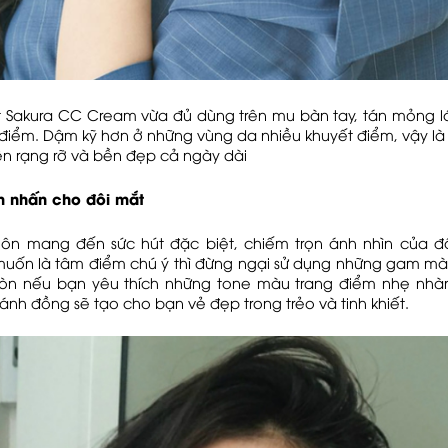
t Sakura CC Cream vừa đủ dùng trên mu bàn tay, tán mỏng l
 điểm. Dậm kỹ hơn ở những vùng da nhiều khuyết điểm, vậy là
ền rạng rỡ và bền đẹp cả ngày dài
m nhấn cho đôi mắt
uôn mang đến sức hút đặc biệt, chiếm trọn ánh nhìn của đ
uốn là tâm điểm chú ý thì đừng ngại sử dụng những gam mà
Còn nếu bạn yêu thích những tone màu trang điểm nhẹ nhà
nh đồng sẽ tạo cho bạn vẻ đẹp trong trẻo và tinh khiết.