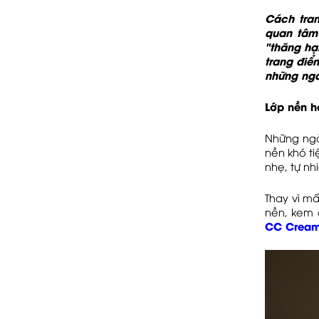
Cách tran
quan tâm
"thăng hạn
trang điể
những ngà
Lớp nền 
Những ngày
nền khó t
nhẹ, tự nh
Thay vì m
nền, kem 
CC Crea