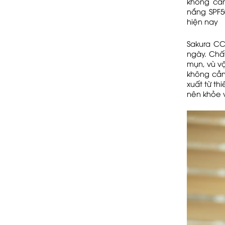
không cầ
nắng SPF5
hiện nay
Sakura CC
ngày. Chấ
mụn, vù v
không cần
xuất từ t
nên khỏe v