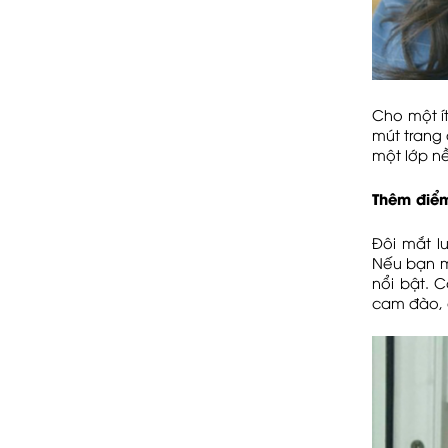
Cho một í
mút trang
một lớp n
Thêm điể
Đôi mắt l
Nếu bạn m
nổi bật. 
cam đào, á