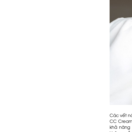
Các vết n
CC Cream 
khả năng 