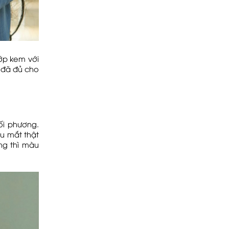
ớp kem với
 đã đủ cho
ối phương.
u mắt thật
ng thì màu