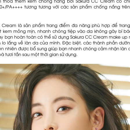
n thoa thêm kem chống nắng bởi Sakura CC Cream có chỉ
0+/PA++++ tương tương với các sản phẩm chống nắng trên 
 Cream là sản phẩm trang điểm đa năng phù hợp để tran
t kem mỏng mịn, nhanh chóng tiệp vào da không gây bí bá
ậy bạn hoàn toàn có thể sử dụng Sakura CC Cream make up 
 lo lắng về làn da của mình. Đặc biệt, các thành phần dưỡn
hiên nhiên được bổ sung giúp bạn nhanh chóng cảm nhận làn d
à tươi tắn sau một thời gian sử dụng.