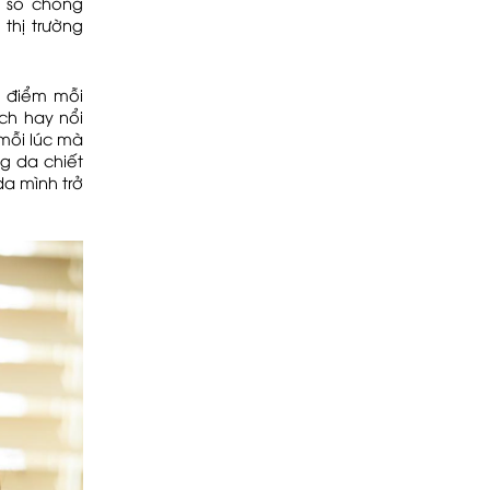
 số chống
thị trường
g điểm mỗi
ch hay nổi
mỗi lúc mà
g da chiết
a mình trở