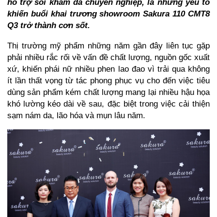
hỗ trợ soi khám da chuyên nghiệp, là những yếu tố
khiến buổi khai trương showroom Sakura 110 CMT8
Q3 trở thành cơn sốt.
Thị trường mỹ phẩm những năm gần đây liên tục gặp
phải nhiều rắc rối về vấn đề chất lượng, nguồn gốc xuất
xứ, khiến phái nữ nhiều phen lao đao vì trải qua không
ít lần thất vọng từ tác phong phục vụ cho đến việc tiêu
dùng sản phẩm kém chất lượng mang lại nhiều hậu họa
khó lường kéo dài về sau, đặc biệt trong việc cải thiện
sạm nám da, lão hóa và mụn lâu năm.