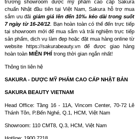
trương showroom dược mỹ phẩm cao cấp Sakura
chuẩn Nhật đầu tiên tại Việt Nam, Sakura hỗ trợ mua
sắm ưu đãi
giảm giá lên đến 10‰ kéo dài trong suốt
7 ngày từ 16-24/12
. Bạn hoàn toàn có thể đến trực tiếp
tại showroom mới để mua sắm và trải nghiệm trực tiếp
sản phẩm, dịch vụ làm đẹp hoặc đặt mua hàng online từ
website
https://sakurabeauty.vn
để được giao hàng
hoàn toàn
MIỄN PHÍ
trong thời gian ngắn nhất!
Thông tin liên hệ
SAKURA - DƯỢC MỸ PHẨM CAO CẤP NHẬT BẢN
SAKURA BEAUTY VIETNAM
Head Office: Tầng 16 - 11A, Vincom Center, 70-72 Lê
Thánh Tôn, P.Bến Nghé, Q.1, HCM, Việt Nam
Showroom: 110 CMT8, Q.3, HCM, Việt Nam
Hotline: 1900 7218