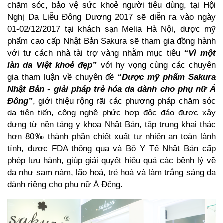
chăm sóc, bảo vệ sức khoẻ người tiêu dùng, tại Hội
Nghị Da Liễu Đông Dương 2017 sẽ diễn ra vào ngày
01-02/12/2017 tại khách sạn Melia Hà Nội, dược mỹ
phẩm cao cấp Nhật Bản Sakura sẽ tham gia đồng hành
với tư cách nhà tài trợ vàng nhằm mục tiêu
“Vì một
làn da VIệt khoẻ đẹp”
với hy vọng cùng các chuyên
gia tham luận về chuyên đề
“Dược mỹ phẩm Sakura
Nhật Bản - giải pháp trẻ hóa da dành cho phụ nữ Á
Đông”
, giới thiệu rộng rãi các phương pháp chăm sóc
da tiên tiến, công nghệ phức hợp độc đáo được xây
dựng từ nền tảng y khoa Nhật Bản, tập trung khai thác
hơn 80‰ thành phần chiết xuất tự nhiên an toàn lành
tính, được FDA thông qua và Bộ Y Tế Nhật Bản cấp
phép lưu hành, giúp giải quyết hiệu quả các bệnh lý về
da như sạm nám, lão hoá, trẻ hoá và làm trắng sáng da
dành riêng cho phụ nữ Á Đông.