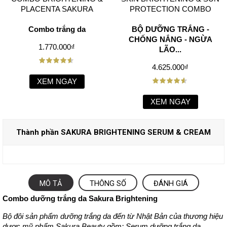
PLACENTA SAKURA
PROTECTION COMBO
Combo trắng da
BỘ DƯỠNG TRẮNG -
CHỐNG NẮNG - NGỪA
1.770.000₫
LÃO...
4.625.000₫
XEM NGAY
XEM NGAY
Thành phần SAKURA BRIGHTENING SERUM & CREAM
MÔ TẢ
THÔNG SỐ
ĐÁNH GIÁ
Combo dưỡng trắng da Sakura Brightening
Bộ đôi sản phẩm dưỡng trắng da đến từ Nhật Bản của thương hiệu
dược mỹ phẩm Sakura Beauty gồm: Serum dưỡng trắng da