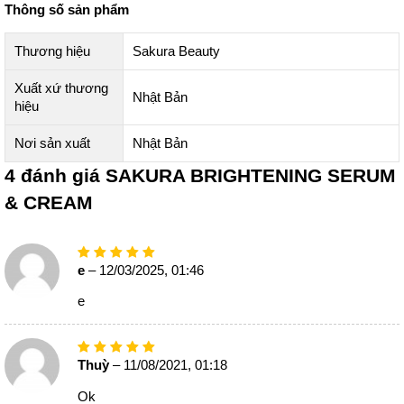
Thông số sản phẩm
Thương hiệu
Sakura Beauty
Xuất xứ thương
Nhật Bản
hiệu
Địa chỉ tìm mua combo dưỡng da trắng sáng chính hãng
Nơi sản xuất
Nhật Bản
Với 10 năm có mặt ở thị trường làm đẹp Việt Nam, Sakura Beauty
4 đánh giá SAKURA BRIGHTENING SERUM
đã được hàng triệu phụ nữ ở khắp các độ tuổi tin dùng nhờ thành
phần thảo dược thiên nhiên an toàn và hiệu quả cao. Tại đây, phái
& CREAM
đẹp có thể tìm mua combo chống nắng toàn diện Sakura ở
các
showroom
trên toàn quốc, hoặc đặt hàng qua website
của
Sakura Beauty
.
e
– 12/03/2025, 01:46
e
Thuỳ
– 11/08/2021, 01:18
Ok