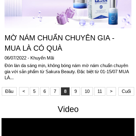
MỜ NÁM CHUẨN CHUYÊN GIA -
MUA LÀ CÓ QUÀ
06/07/2022
- Khuyến Mãi
Đón làn da sáng mịn, không bóng nám mờ nám chuẩn chuyên
gia với sản phẩm từ Sakura Beauty. Đặc biệt từ 01-15/07 MUA
LÀ...
Đầu
<
5
6
7
8
9
10
11
>
Cuối
Video