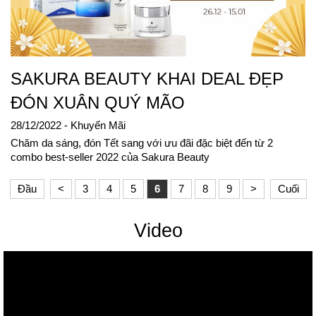
SAKURA BEAUTY KHAI DEAL ĐẸP
ĐÓN XUÂN QUÝ MÃO
28/12/2022
- Khuyến Mãi
Chăm da sáng, đón Tết sang với ưu đãi đặc biệt đến từ 2
combo best-seller 2022 của Sakura Beauty
Đầu
<
3
4
5
6
7
8
9
>
Cuối
Video