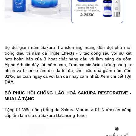
Bộ đôi giảm nám Sakura Transforming mang đến đột phá mới
trong điều trị nám da Triple Effects - 3 tác động sâu với sự kết
hợp hoàn hảo của 3 hoạt chất hàng đầu về làm sáng da gồm
Alpha Arbutin đẩy lùi thâm sạm, Tranexamic Acid dưỡng sáng tự
nhiên và Licorice làm dịu da tối đa, cho hiệu quả giảm nám đến
81‰, an toàn ngay cả với làn da nhạy cảm nhất. Xem chi tiết
TẠI
ĐÂY.
BỘ PHỤC HỒI CHỐNG LÃO HOÁ SAKURA RESTORATIVE -
MUA LÀ TẶNG
Tặng 01 Viên uống trắng da Sakura Vibrant & 01 Nước cân bằng
cấp ẩm làm dịu da Sakura Balancing Toner