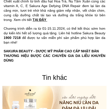
Chiết xuất chính từ tinh dầu hạt Hoa Trà, Nụ Tầm Xuân cùng các
vitamin A, C, E Sakura Age Defying DNA Repair đem lại làn da
căng mịn, tươi trẻ nhờ khả năng giảm nếp nhăn, vết chân chim,
cung cấp dưỡng chất tái tạo và dưỡng da trắng khỏe từ bên
trong. Xem chi tiết
TẠI ĐÂY
Chương trình diễn ra từ 01-15.11.2024, có thể kết thúc sớm hơn
dự kiến khi hết số lượng quà tặng. Liên hệ hotline Sakura Beauty
1900 7218
để được tư vấn miễn phí sản phẩm phù hợp làn da
bạn nhé!
SAKURA BEAUTY - DƯỢC MỸ PHẨM CAO CẤP NHẬT BẢN
THƯƠNG HIỆU ĐƯỢC CÁC CHUYÊN GIA DA LIỄU KHUYÊN
DÙNG
Tin khác