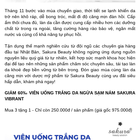
Tháng 11 bước vào mùa chuyển giao, thời tiết se lạnh khiến da
trở nên khô ráp, dễ bong tróc, mất đi độ căng mịn đàn hồi. Cấp
ẩm thôi chưa đủ, làn da cần được cung cấp nhiều hơn các dưỡng
chất từ trong ra ngoài, tăng cường hàng rào bảo vệ, ngăn mất
nước và củng cố khả năng tự phục hồi.
Tận dụng thế mạnh nghiên cứu từ đội ngũ các chuyên gia hàng
đầu tại Nhật Bản, Sakura Beauty không ngừng ứng dụng nguồn
nguyên liệu quý giá từ tự nhiên, kết hợp sức mạnh khoa học hiện
đại để tạo nên những sản phẩm chăm sóc chuyên sâu, tái tạo làn
da khoẻ đẹp bền vững từ bên trong. Đón giao mùa cùng làn da
căng mịn với dược mỹ phẩm từ Sakura Beauty cùng ưu đãi siêu
hấp dẫn, khám phá ngay!
GIẢM 60‰ VIÊN UỐNG TRẮNG DA NGỪA SẠM NÁM SAKURA
VIBRANT
Mua 3 tặng 1 - Chỉ còn 250.000đ / sản phẩm (giá gốc 975.000đ)