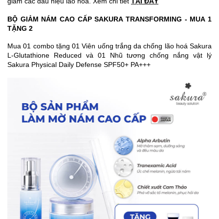
giảm các dấu hiệu lão hóa. Xem chi tiết
TẠI ĐÂY
BỘ GIẢM NÁM CAO CẤP SAKURA TRANSFORMING - MUA 1
TẶNG 2
Mua 01 combo tặng 01 Viên uống trắng da chống lão hoá Sakura
L-Glutathione Reduced và 01 Nhũ tương chống nắng vật lý
Sakura Physical Daily Defense SPF50+ PA+++