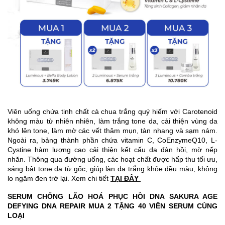
Viên uống chứa tinh chất cà chua trắng quý hiếm với Carotenoid
không màu từ nhiên nhiên, làm trắng tone da, cải thiện vùng da
khó lên tone, làm mờ các vết thâm mụn, tàn nhang và sạm nám.
Ngoài ra, bảng thành phần chứa vitamin C, CoEnzymeQ10, L-
Cystine hàm lượng cao cải thiện kết cấu da đàn hồi, mờ nếp
nhăn. Thông qua đường uống, các hoạt chất được hấp thu tối ưu,
sáng bật tone da từ gốc, giúp làn da trắng khỏe đều màu, không
lo ngăm đen trở lại.
Xem chi tiết
TẠI ĐÂY
SERUM CHỐNG LÃO HOÁ PHỤC HỒI DNA SAKURA AGE
DEFYING DNA REPAIR MUA 2 TẶNG 40 VIÊN SERUM CÙNG
LOẠI