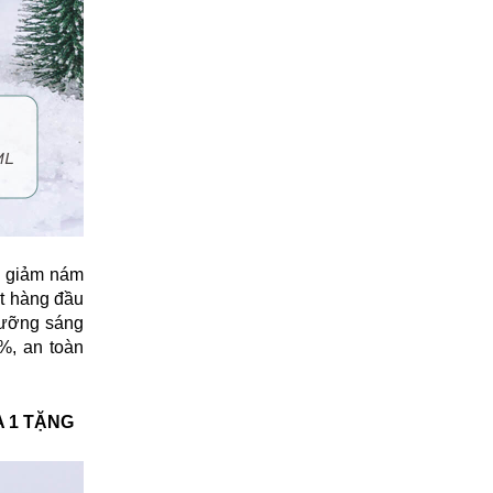
u giảm nám
ất hàng đầu
dưỡng sáng
%, an toàn
A 1 TẶNG