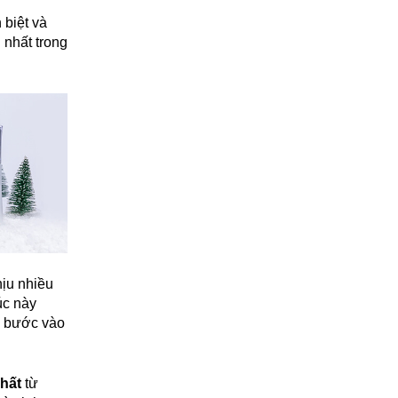
 biệt và
 nhất trong
hịu nhiều
úc này
in bước vào
nhất
từ