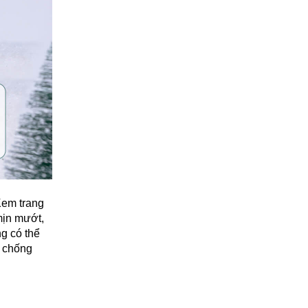
Kem trang
mịn mướt,
g có thể
, chống