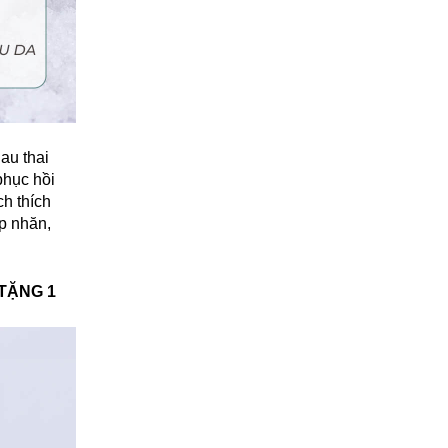
au thai
phục hồi
ch thích
ếp nhăn,
TẶNG 1