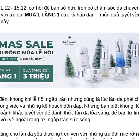
1.12 - 15.12, cơ hội để bạn sở hữu trọn bộ chăm sóc da chuyên
 với ưu đãi
MUA 1 TẶNG 1
cực kỳ hấp dẫn – món quà tuyệt vời
 này.
ến, không khí lễ hội ngập tràn nhưng cũng là lúc làn da phải c
công việc và những kế hoạch dồn dập. Nhưng bạn biết không, l
hoảnh khắc tuyệt vời để đánh thức làn da tỏa sáng, để bạn tự t
 với vẻ ngoài rạng rỡ, ngập tràn sức sống
ặng cho làn da yêu thương trọn vẹn với những ưu đãi
rực rỡ 