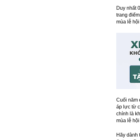
Duy nhất 0
trang điểm
mùa lễ hội
Cuối năm đ
áp lực từ 
chính là k
mùa lễ hội
Hãy dành t