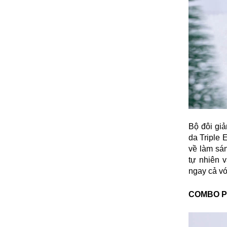
Bộ đôi gi
da Triple 
về làm sá
tự nhiên 
ngay cả vớ
COMBO P