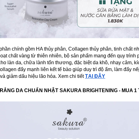
phần chính gồm HA thủy phân, Collagen thủy phân, tinh chất nh
oạt chất vàng từ thiên nhiên, bộ sản phẩm mang đến quy trình 
cho làn da, chữa lành tổn thương, đặc biệt da khô, nhạy cảm, kí
ollagen đẩy mạnh liên kết tế bào giúp duy trì độ ẩm, làm đẩy n
và giảm dấu hiệu lão hóa. Xem chi tiết
TẠI ĐÂY
RẮNG DA CHUẨN NHẬT SAKURA BRIGHTENING - MUA 1 