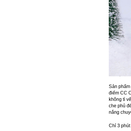
Sản phẩm b
điểm CC Cr
không tì v
che phủ đ
nắng chuy
Chỉ 3 phút