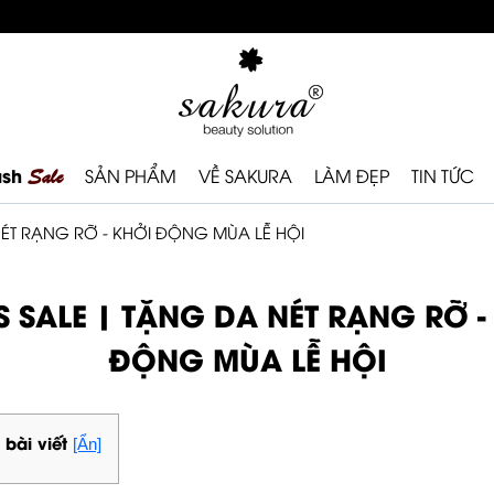
ash
Sale
SẢN PHẨM
VỀ SAKURA
LÀM ĐẸP
TIN TỨC
ÉT RẠNG RỠ - KHỞI ĐỘNG MÙA LỄ HỘI
 SALE | TẶNG DA NÉT RẠNG RỠ -
ĐỘNG MÙA LỄ HỘI
 bài viết
[Ẩn]