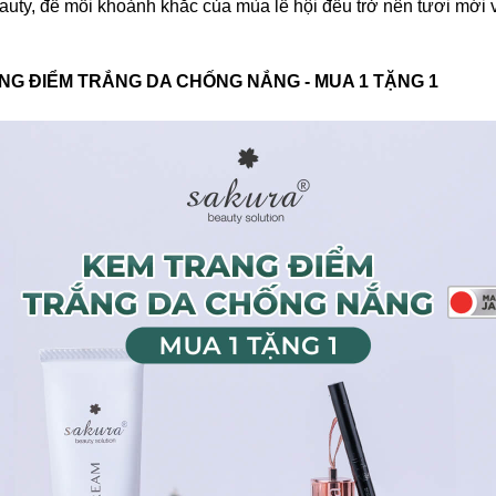
uty, để mỗi khoảnh khắc của mùa lễ hội đều trở nên tươi mới 
NG ĐIỂM TRẮNG DA CHỐNG NẮNG - MUA 1 TẶNG 1