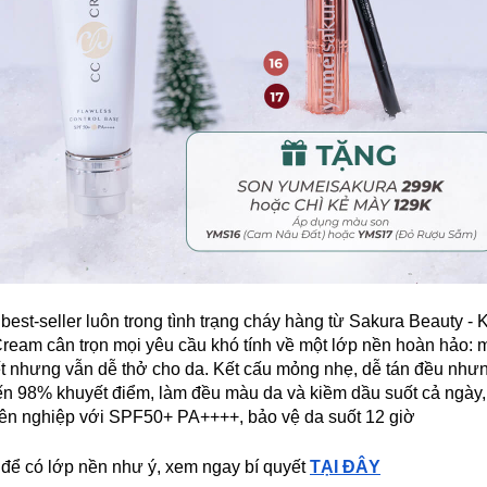
est-seller luôn trong tình trạng cháy hàng từ Sakura Beauty - 
eam cân trọn mọi yêu cầu khó tính về một lớp nền hoàn hảo: 
ết nhưng vẫn dễ thở cho da. Kết cấu mỏng nhẹ, dễ tán đều nhưn
ến 98% khuyết điểm, làm đều màu da và kiềm dầu suốt cả ngày
ên nghiệp với SPF50+ PA++++, bảo vệ da suốt 12 giờ
 để có lớp nền như ý, xem ngay bí quyết
TẠI ĐÂY