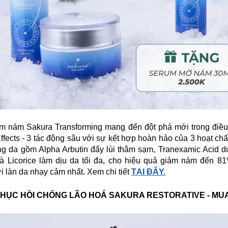
ảm nám Sakura Transforming mang đến đột phá mới trong điề
Effects - 3 tác động sâu với sự kết hợp hoàn hảo của 3 hoạt ch
ng da gồm Alpha Arbutin đẩy lùi thâm sạm, Tranexamic Acid 
và Licorice làm dịu da tối đa, cho hiệu quả giảm nám đến 81
i làn da nhạy cảm nhất. Xem chi tiết
TẠI ĐÂY.
HỤC HỒI CHỐNG LÃO HOÁ SAKURA RESTORATIVE - MU