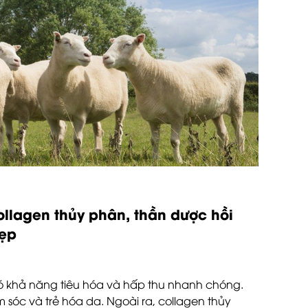
ollagen thủy phân, thần dược hồi
đẹp
ó khả năng tiêu hóa và hấp thu nhanh chóng.
sóc và trẻ hóa da. Ngoài ra, collagen thủy