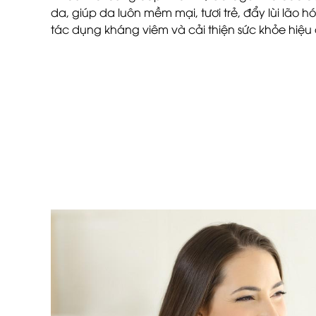
da, giúp da luôn mềm mại, tươi trẻ, đẩy lùi lão h
tác dụng kháng viêm và cải thiện sức khỏe hiệu