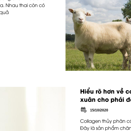
óa. Nhau thai còn có
 quả
Hiểu rõ hơn về c
xuân cho phái 
15/10/2020
Collagen thủy phân c
Đây là sản phẩm chăm 