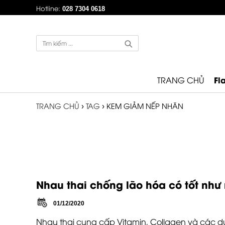
Hotline:
028 7304 0618
Fl
TRANG CHỦ
TRANG CHỦ
›
TAG
›
KEM GIẢM NẾP NHĂN
Nhau thai chống lão hóa có tốt như
01/12/2020
Nhau thai cung cấp Vitamin, Collagen và các 