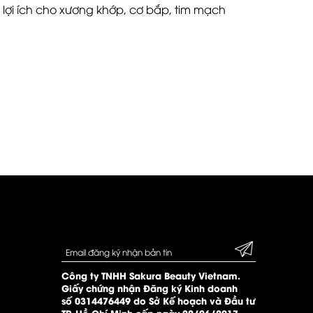
ợi ích cho xương khớp, cơ bắp, tim mạch
Công ty TNHH Sakura Beauty Vietnam.
Giấy chứng nhận Đăng ký Kinh doanh
số 0314476449 do Sở Kế hoạch và Đầu tư
TP. Hồ Chí Minh cấp ngày 22/06/2017.