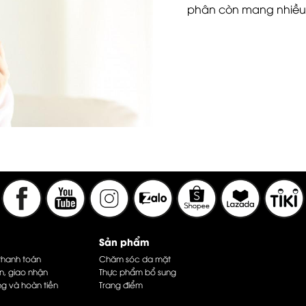
phân còn mang nhiều l
Sản phẩm
thanh toán
Chăm sóc da mặt
n, giao nhận
Thực phẩm bổ sung
ng và hoàn tiền
Trang điểm