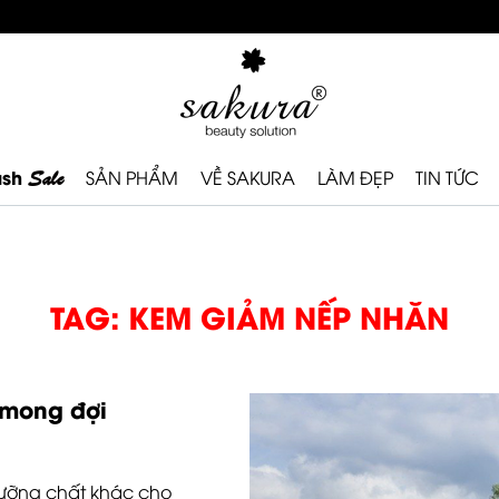
ash
Sale
SẢN PHẨM
VỀ SAKURA
LÀM ĐẸP
TIN TỨC
TAG: KEM GIẢM NẾP NHĂN
 mong đợi
dưỡng chất khác cho