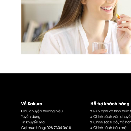
Về Sakura
Hỗ trợ khách hàng
Câu chuyện thương hiệu
Quy định và hình thức 
Tuyển dụng
Chính sách vận chuyể
Tin khuyến mãi
Chính sách đổi/trả hà
Gọi mua hàng:
028 7304 0618
Chính sách bảo mật