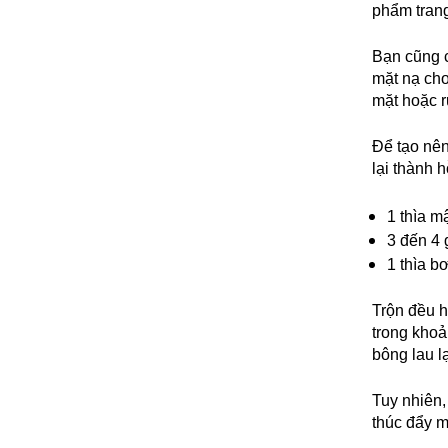
phẩm tran
Bạn cũng c
mặt nạ cho
mặt hoặc 
Để tạo nên
lại thành 
1 thìa m
3 đến 4 
1 thìa b
Trộn đều h
trong khoả
bông lau l
Tuy nhiên,
thúc đẩy m