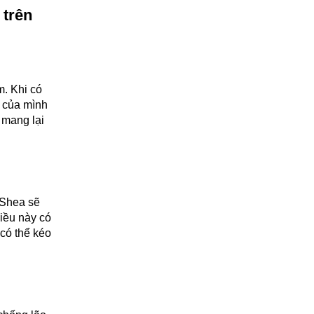
 trên
. Khi có
a của mình
 mang lại
 Shea sẽ
iều này có
có thể kéo