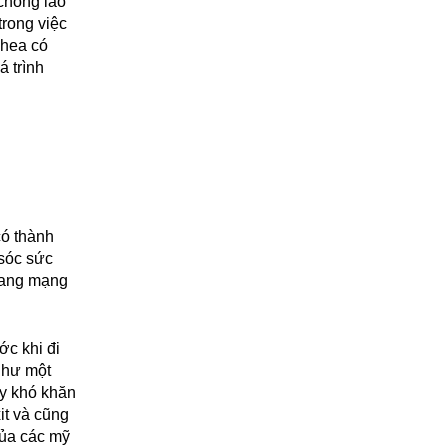
chống lão
trong việc
Shea có
á trình
có thành
sóc sức
trang mạng
ớc khi đi
như một
ây khó khăn
it và cũng
của các mỹ