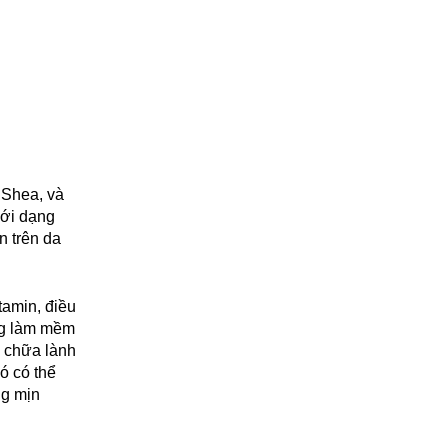
 Shea, và
ưới dạng
n trên da
tamin, điều
ng làm mềm
à chữa lành
ó có thể
ng mịn