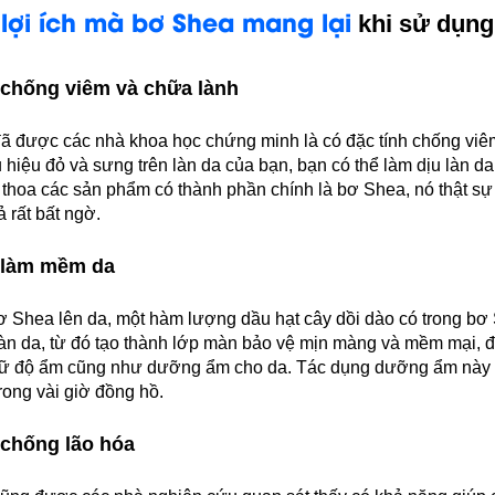
lợi ích mà bơ Shea m
ang lại
g
khi sử dụng
 chống viêm và chữa lành
 được các nhà khoa học chứng minh là có đặc tính chống viêm
hiệu đỏ và sưng trên làn da của bạn, bạn có thể làm dịu làn d
thoa các sản phẩm có thành phần chính là bơ Shea, nó thật sự
ả rất bất ngờ.
 làm mềm da
ơ Shea lên da, một hàm lượng dầu hạt cây dồi dào có trong bơ
àn da, từ đó tạo thành lớp màn bảo vệ mịn màng và mềm mại, đ
giữ độ ẩm cũng như dưỡng ẩm cho da. Tác dụng dưỡng ẩm này 
rong vài giờ đồng hồ.
 chống lão hóa