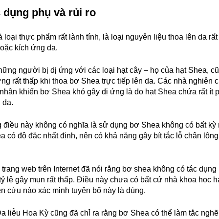
 dụng phụ và rủi ro
loại thực phẩm rất lành tính, là loại nguyên liệu thoa lên da rất
hoặc kích ứng da.
ững người bị dị ứng với các loại hạt cây – họ của hạt Shea, c
 ứng rất thấp khi thoa bơ Shea trực tiếp lên da. Các nhà nghiên 
nhân khiến bơ Shea khó gây dị ứng là do hạt Shea chứa rất ít p
n da.
điều này không có nghĩa là sử dụng bơ Shea không có bất kỳ r
 có độ đặc nhất định, nên có khả năng gây bít tắc lỗ chân lôn
 trang web trên Internet đã nói rằng bơ shea không có tác dụng
ỷ lệ gây mụn rất thấp. Điều này chưa có bất cứ nhà khoa học h
n cứu nào xác minh tuyên bố này là đúng.
a liễu Hoa Kỳ cũng đã chỉ ra rằng bơ Shea có thể làm tắc nghẽ