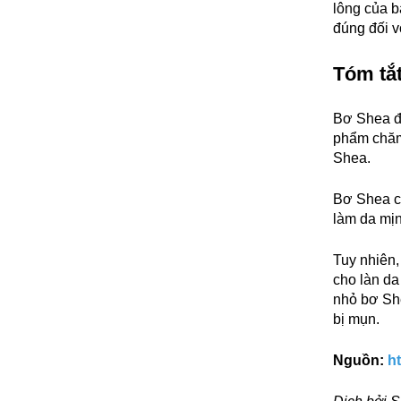
lông của b
đúng đối v
Tóm tắ
Bơ Shea đ
phẩm chăm 
Shea.
Bơ Shea có
làm da mịn
Tuy nhiên,
cho làn d
nhỏ bơ She
bị mụn.
Nguồn:
h