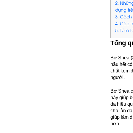
2. Những
dụng tr
3. Cách
4. Các t
5. Tóm t
Tổng q
Bơ Shea (S
hầu hết có
chất kem đ
người.
Bơ Shea có
này giúp b
da hiệu qu
cho làn da
giúp làm d
hơn.