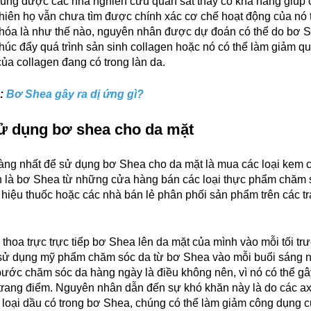
ũng được các nhà nghiên cứu quan sát thấy có khả năng giúp 
hiên họ vẫn chưa tìm được chính xác cơ chế hoạt động của nó 
 hóa là như thế nào, nguyên nhân được dự đoán có thể do bơ 
húc đẩy quá trình sản sinh collagen hoặc nó có thể làm giảm qu
ủa collagen đang có trong làn da.
:
Bơ Shea gây ra dị ứng gì?
ử dụng bơ shea cho da mặt
àng nhất để sử dụng bơ Shea cho da mặt là mua các loại kem 
h là bơ Shea từ những cửa hàng bán các loại thực phẩm chăm 
hiệu thuốc hoặc các nhà bán lẻ phân phối sản phẩm trên các 
 thoa trực trực tiếp bơ Shea lên da mặt của mình vào mỗi tối trư
 sử dụng mỹ phẩm chăm sóc da từ bơ Shea vào mỗi buổi sáng 
bước chăm sóc da hàng ngày là điều không nên, vì nó có thể g
 trang điểm. Nguyên nhân dẫn đến sự khó khăn này là do các ax
 loại dầu có trong bơ Shea, chúng có thể làm giảm công dụng 