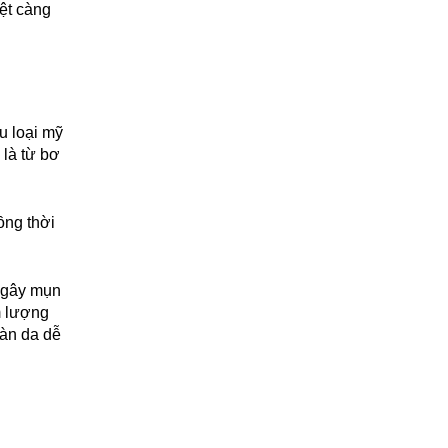
iệt càng
u loại mỹ
là từ bơ
ồng thời
ể gây mụn
m lượng
làn da dễ