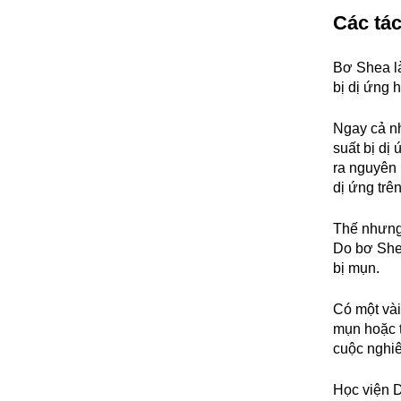
Các tác
Bơ Shea là 
bị dị ứng 
Ngay cả nh
suất bị dị
ra nguyên 
dị ứng trê
Thế nhưng 
Do bơ Shea
bị mụn.
Có một vài
mụn hoặc t
cuộc nghiê
Học viện D