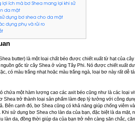
 lợi ích mà bơ Shea mang lại khi sử
ên da mặt
 sử dụng bơ shea cho da mặt
ác dụng phụ và rủi ro
ắt
uan
hea butter) là một loại chất béo được chiết xuất từ hạt của cây
 nguồn gốc từ cây Shea ở vùng Tây Phi. Nó được chiết xuất d
ặc, có màu trắng nhạt hoặc màu trắng ngà, loại bơ này rất dễ tá
 chứa một hàm lượng cao các axit béo cũng như là các loại vi
ơ Shea trở thành loại sản phẩm làm đẹp lý tưởng với công dụ
ả. Bên cạnh đó, bơ Shea cũng có khả năng giúp chống viêm v
. Khi sử dụng bơ Shea cho làn da của bạn, đặc biệt là da mặt, n
ịu làn da, đồng thời giúp da của bạn trở nên càng săn chắc, că