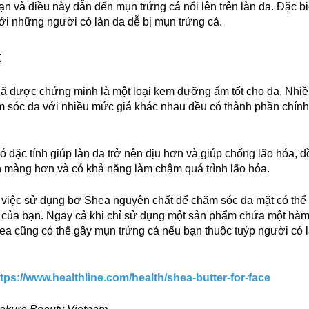
ạn và điều này dẫn đến mụn trứng cá nổi lên trên làn da. Đặc b
ới những người có làn da dễ bị mụn trứng cá.
t
ã được chứng minh là một loại kem dưỡng ẩm tốt cho da. Nhiề
sóc da với nhiều mức giá khác nhau đều có thành phần chính 
 đặc tính giúp làn da trở nên dịu hơn và giúp chống lão hóa, đ
 màng hơn và có khả năng làm chậm quá trình lão hóa.
 việc sử dụng bơ Shea nguyên chất để chăm sóc da mặt có th
a của bạn. Ngay cả khi chỉ sử dụng một sản phẩm chứa một hà
a cũng có thể gây mụn trứng cá nếu bạn thuộc tuýp người có 
ttps://www.healthline.com/health/shea-butter-for-face