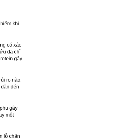
 hiếm khi
ũng có xác
cứu đã chỉ
rotein gây
ủi ro nào.
g dẫn đến
 phụ gây
ay một
n lỗ chân