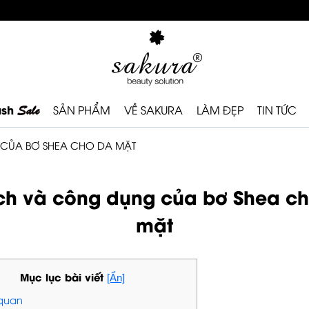
ash
Sale
SẢN PHẨM
VỀ SAKURA
LÀM ĐẸP
TIN TỨC
 CỦA BƠ SHEA CHO DA MẶT
ích và công dụng của bơ Shea c
mặt
Mục lục bài viết
[Ẩn]
 quan