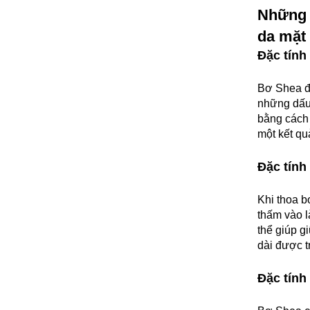
Nhữn
da mặt
Đặc tính
Bơ Shea đã
những dấu 
bằng cách 
một kết qu
Đặc tính
Khi thoa b
thấm vào l
thể giúp 
dài được t
Đặc tính