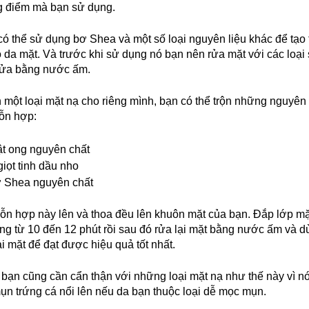
g điểm mà bạn sử dụng.
ó thể sử dụng bơ Shea và một số loại nguyên liệu khác để tạo 
 da mặt. Và trước khi sử dụng nó bạn nên rửa mặt với các loại
rửa bằng nước ấm.
 một loại mặt nạ cho riêng mình, bạn có thể trộn những nguyên 
hỗn hợp:
ật ong nguyên chất
giọt tinh dầu nho
ơ Shea nguyên chất
ỗn hợp này lên và thoa đều lên khuôn mặt của bạn. Đắp lớp mặ
ng từ 10 đến 12 phút rồi sau đó rửa lại mặt bằng nước ấm và 
ại mặt để đạt được hiệu quả tốt nhất.
 bạn cũng cần cẩn thận với những loại mặt nạ như thế này vì nó
ụn trứng cá nổi lên nếu da bạn thuộc loại dễ mọc mụn.