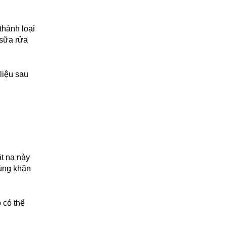
thành loại
 sữa rửa
liệu sau
t nạ này
dùng khăn
 có thể