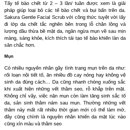
Tẩy tế bào chết từ 2 – 3 lần/ tuần được xem là giải
pháp giúp loại bỏ các tế bào chết và bụi bẩn trên da.
Sakura Gentle Facial Scrub
với công thức tuyệt vời lấy
đi lớp da chết tắc nghẽn bên trong lỗ chân lông và
lượng dầu thừa bề mặt da, ngăn ngừa mụn về sau mịn
màng, sáng khỏe, kích thích tái tạo tế bào khiến làn da
săn chắc hơn.
Mụn
Có nhiều nguyên nhân gây tình trạng mụn trên da như:
rối loạn nội tiết tố, ăn nhiều đồ cay nóng hay không vệ
sinh da đúng cách… Da cũng nhanh chóng xuống sắc
khi xuất hiện những vết thâm sẹo, rỗ khắp trên mặt.
Không chỉ vậy, việc nặn mụn còn làm tăng sinh sắc tố
da, sản sinh thâm nám sau mụn. Thường những vết
thâm này mất rất nhiều thời gian mới có thể làm mờ,
đây cũng chính là nguyên nhân khiến da mặt lúc nào
cũng xỉn màu và thâm sẹo