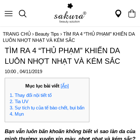
TRANG CHỦ
›
Beauty Tips
›
TÌM RA 4 “THỦ PHẠM” KHIẾN DA
LUÔN NHỢT NHẠT VÀ KÉM SẮC
TÌM RA 4 “THỦ PHẠM” KHIẾN DA
LUÔN NHỢT NHẠT VÀ KÉM SẮC
10:00 , 04/11/2019
Mục lục bài viết
[Ẩn]
1. Thay đổi nội tiết tố
2. Tia UV
3. Sự tích tụ của tế bào chết, bụi bẩn
4. Mụn
Bạn vẫn luôn băn khoăn không biết vì sao làn da của
mình thường xuyên xỉn màu, nhợt nhạt và kém sắc?