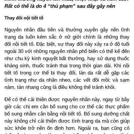
Rất có thể là do 4 “thủ phạm” sau đây gây nên
Thay đổi nội tiết tố
Nguyên nhân đầu tiên và thường xuyên gây nên tình
trạng da luôn kém sắc ở nữ giới chính là những thay
đổi nội tiết tố. Đặc biệt, sự thay đổi này xảy ra ở độ tuổi
ngoài 30 với những nguyên nhân phổ biến có thể kể đến
như chu kỳ kinh nguyệt bất thường, hay sử dụng thuốc
kháng sinh, thuốc tránh thai trong thời gian dài. Khi nội
tiết tố trong cơ thể bị thay đổi, làn da rất dễ gặp các
tình trạng như da nhăn nheo, các vết đồi mồi; và sạm
nám, tàn nhang cũng là điều không thể tránh khỏi.
Để có thể cải thiện được nguyên nhân này, ngay từ bây
giờ các chị em cần bổ sung cho cơ thể các thực phẩm
bổ sung nhằm cân bằng nội tiết tố. Bổ sung dưỡng chất
này không chỉ cải thiện được tình trạng da mà còn giúp
sức khỏe trở nên ổn định hơn. Ngoài ra, bạn cũng có