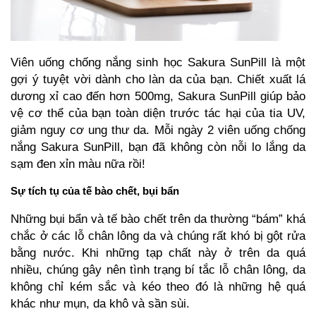
Viên uống chống nắng sinh học
Sakura SunPill
là một
gợi ý tuyệt vời dành cho làn da của bạn. Chiết xuất lá
dương xỉ cao đến hơn 500mg, Sakura SunPill giúp bảo
vệ cơ thể của bạn toàn diện trước tác hại của tia UV,
giảm nguy cơ ung thư da. Mỗi ngày 2 viên uống chống
nắng Sakura SunPill, bạn đã không còn nỗi lo lắng da
sạm đen xỉn màu nữa rồi!
Sự tích tụ của tế bào chết, bụi bẩn
Những bụi bẩn và tế bào chết trên da thường “bám” khá
chắc ở các lỗ chân lông da và chúng rất khó bị gột rửa
bằng nước. Khi những tạp chất này ở trên da quá
nhiều, chúng gây nên tình trạng bí tắc lỗ chân lông, da
không chỉ kém sắc và kéo theo đó là những hệ quá
khác như mụn, da khô và sần sùi.