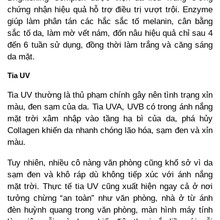
chứng nhận hiệu quả hỗ trợ điều trị vượt trội. Enzyme
giúp làm phân tán các hắc sắc tố melanin, cân bằng
sắc tố da, làm mờ vết nám, đốn nâu hiệu quả chỉ sau 4
đến 6 tuần sử dụng, đồng thời làm trắng và căng sáng
da mặt.
Tia UV
Tia UV thường là thủ phạm chính gây nên tình trạng xỉn
màu, đen sạm của da. Tia UVA, UVB có trong ánh nắng
mặt trời xâm nhập vào tầng hạ bì của da, phá hủy
Collagen khiến da nhanh chóng lão hóa, sạm đen và xỉn
màu.
Tuy nhiên, nhiều cô nàng văn phòng cũng khổ sở vì da
sạm đen và khô ráp dù không tiếp xúc với ánh nắng
mặt trời. Thực tế tia UV cũng xuất hiện ngay cả ở nơi
tưởng chừng “an toàn” như văn phòng, nhà ở từ ánh
đèn huỳnh quang trong văn phòng, màn hình máy tính