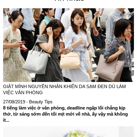
GIẬT MÌNH NGUYÊN NHÂN KHIẾN DA SẠM ĐEN DÙ LÀM
VIỆC VĂN PHÒNG
27/08/2019
- Beauty Tips
8 tiếng làm việc ở văn phòng, deadline ngập lối chẳng kịp
thở, từ sáng sớm đến tối mịt mới về nhà, ấy vậy mà không
ít...