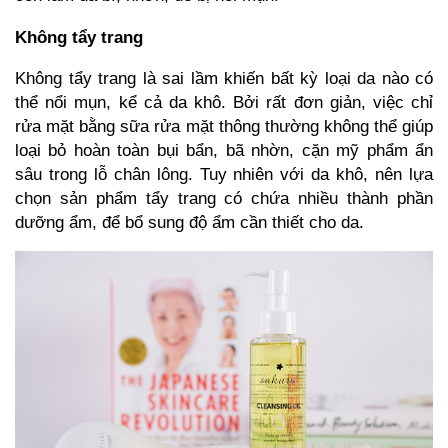
Không tẩy trang
Không tẩy trang là sai lầm khiến bất kỳ loại da nào có
thể nổi mụn, kể cả da khô. Bởi rất đơn giản, việc chỉ
rửa mặt bằng sữa rửa mặt thông thường không thể giúp
loại bỏ hoàn toàn bụi bẩn, bã nhờn, cặn mỹ phẩm ẩn
sâu trong lỗ chân lông. Tuy nhiên với da khô, nên lựa
chọn sản phẩm tẩy trang có chứa nhiều thành phần
dưỡng ẩm, để bổ sung độ ẩm cần thiết cho da.