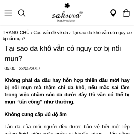
TRANG CHỦ
›
Các vấn đề về da
›
Tại sao da khô vẫn có nguy cơ
bị nổi mụn?
Tại sao da khô vẫn có nguy cơ bị nổi
mụn?
09:00 , 23/05/2017
Không phải da dầu hay hỗn hợp thiên dầu mới hay
bị nổi mụn mà thậm chí da khô, nếu mắc sai lầm
trong việc chăm sóc da dưới đây thì vẫn có thể bị
mụn “tấn công” như thường.
Không cung cấp đủ độ ẩm
Làn da của mỗi người đều được bảo vệ bởi một lớp
màng lipid, giúp ngăn ngừa vi khuẩn, virus… tấn công