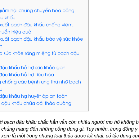
 giảm hội chứng chuyển hóa bằng
u khấu
t xuất bạch đậu khấu chống viêm,
huẩn hiệu quả
t xuất bạch đậu khẩu bảo vệ sức khỏe
h
cho sức khỏe răng miệng từ bạch đậu
 đậu khấu hỗ trợ sức khỏe gan
đậu khấu hỗ trợ tiêu hóa
g chống các bệnh ung thư nhờ bạch
u
 đậu khấu hạ huyết áp an toàn
h đậu khấu chữa đái tháo đường
ới bạch đậu khấu chắc hẳn vẫn còn nhiều người mơ hồ không bi
ì, chúng mang đến những công dụng gì. Tuy nhiên, trong đông y
xem là một trong những loại thảo dược tốt nhất, có tác dụng cự