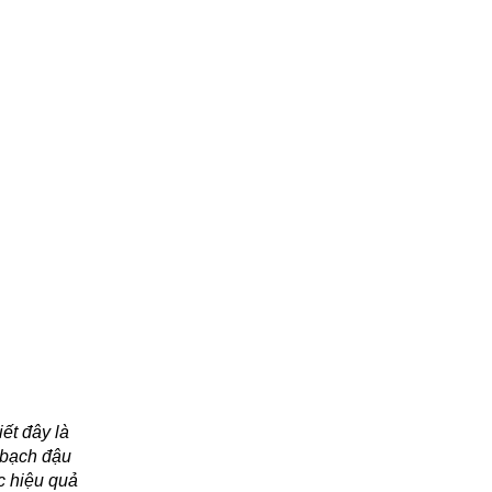
ết đây là
 bạch đậu
c hiệu quả