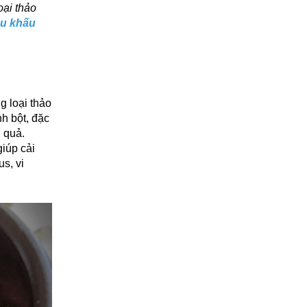
oại thảo
ậu khấu
g loại thảo
nh bột, đặc
 quả.
giúp cải
s, vi