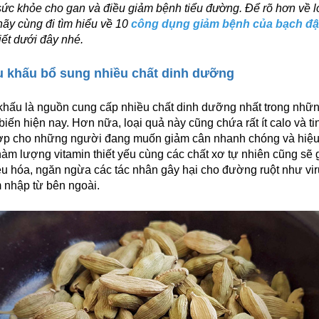
sức khỏe cho gan và điều giảm bệnh tiểu đường. Để rõ hơn về l
ãy cùng đi tìm hiểu về 10
công dụng giảm bệnh của bạch đ
iết dưới đây nhé.
 khấu bổ sung nhiều chất dinh dưỡng
hấu là nguồn cung cấp nhiều chất dinh dưỡng nhất trong nhữn
iến hiện nay. Hơn nữa, loại quả này cũng chứa rất ít calo và ti
hợp cho những người đang muốn giảm cân nhanh chóng và hiệu
hàm lượng vitamin thiết yếu cùng các chất xơ tự nhiên cũng sẽ 
iêu hóa, ngăn ngừa các tác nhân gây hại cho đường ruột như viru
 nhập từ bên ngoài.