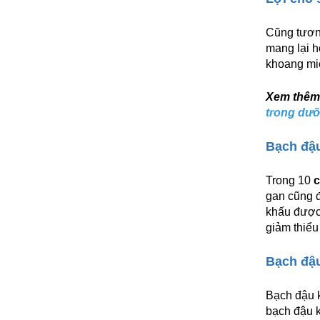
Cũng tương
mang lại h
khoang miệ
Xem thêm
trong dư
Bạch đậu
Trong 10
c
gan cũng đ
khấu được 
giảm thiểu
Bạch đậu
Bạch đậu 
bạch đậu k