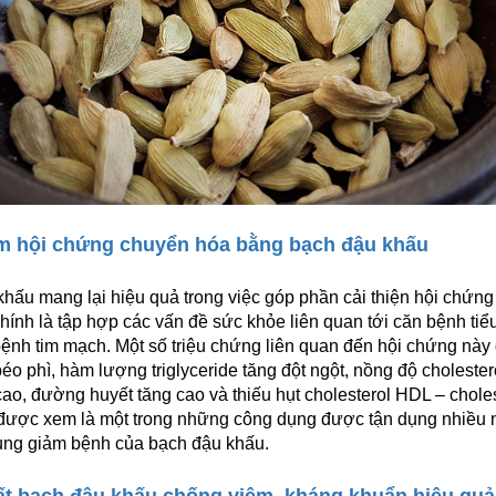
m hội chứng chuyển hóa bằng bạch đậu khấu
hấu mang lại hiệu quả trong việc góp phần cải thiện hội chứn
hính là tập hợp các vấn đề sức khỏe liên quan tới căn bệnh ti
bệnh tim mạch. Một số triệu chứng liên quan đến hội chứng này
béo phì, hàm lượng triglyceride tăng đột ngột, nồng độ cholester
ao, đường huyết tăng cao và thiếu hụt cholesterol HDL – cholest
được xem là một trong những công dụng được tận dụng nhiều n
ụng giảm bệnh của bạch đậu khấu.
ất bạch đậu khấu chống viêm, kháng khuẩn hiệu quả