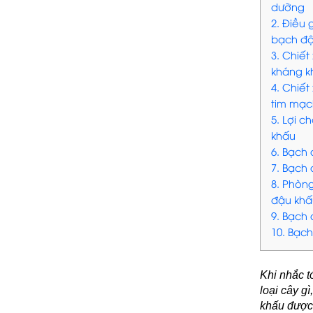
dưỡng
2. Điều
bạch đậ
3. Chiế
kháng k
4. Chiế
tim mạc
5. Lợi 
khấu
6. Bạch
7. Bạch 
8. Phòn
đậu khấ
9. Bạch
10. Bạc
Khi nhắc t
loại cây g
khấu được 