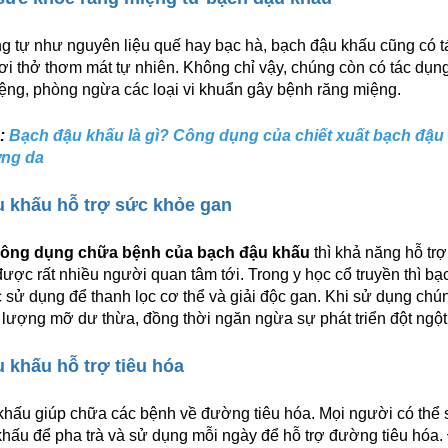
 tự như nguyên liệu quế hay bạc hà, bạch đậu khấu cũng có t
ơi thở thơm mát tự nhiên. Không chỉ vậy, chúng còn có tác dụn
ng, phòng ngừa các loại vi khuẩn gây bệnh răng miệng.
:
Bạch đậu khấu là gì? Công dụng của chiết xuất bạch đậu
ỡng da
 khấu hỗ trợ sức khỏe gan
ông dụng chữa bệnh của bạch đậu khấu
thì khả năng hỗ tr
ược rất nhiều người quan tâm tới. Trong y học cổ truyền thì bạ
sử dụng để thanh lọc cơ thể và giải độc gan. Khi sử dụng chú
 lượng mỡ dư thừa, đồng thời ngăn ngừa sự phát triển đột ngột
 khấu hỗ trợ tiêu hóa
khấu giúp chữa các bệnh về đường tiêu hóa. Mọi người có thể
hấu để pha trà và sử dụng mỗi ngày để hỗ trợ đường tiêu hóa. 