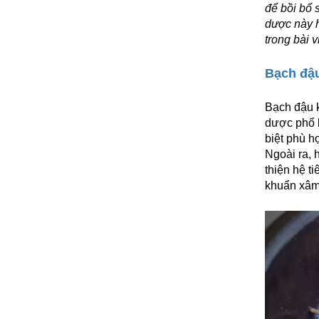
để bồi bổ 
dược này h
trong bài v
Bạch đậu
Bạch đậu k
dược phổ b
biệt phù 
Ngoài ra, 
thiện hệ t
khuẩn xâm