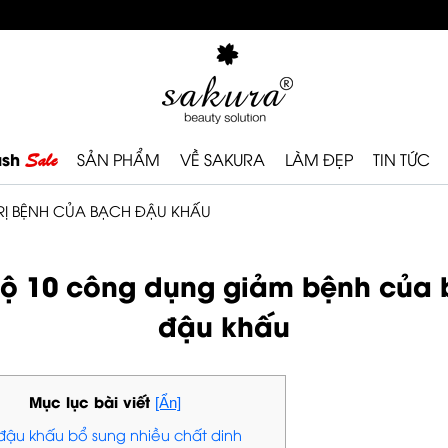
ash
Sale
SẢN PHẨM
VỀ SAKURA
LÀM ĐẸP
TIN TỨC
TRỊ BỆNH CỦA BẠCH ĐẬU KHẤU
 lộ 10 công dụng giảm bệnh của
đậu khấu
Mục lục bài viết
[Ẩn]
 đậu khấu bổ sung nhiều chất dinh