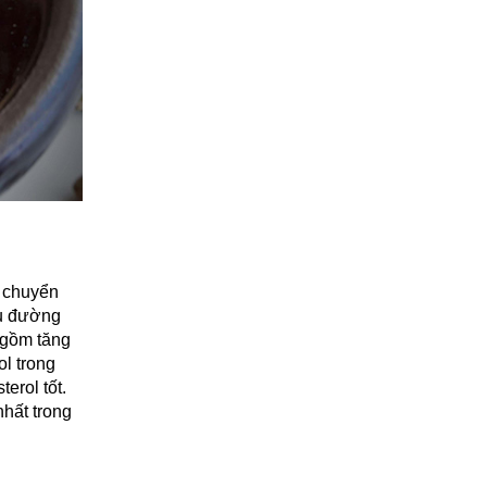
g chuyển
ểu đường
 gồm tăng
ol trong
erol tốt.
hất trong