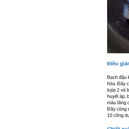
Điều giả
Bạch đậu k
hóa. Đây c
tuýp 2 và 
huyết áp, 
máu tăng c
Đây cũng 
10 công d
Chiết xu