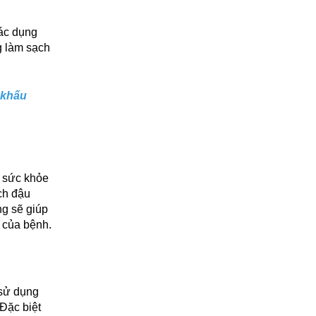
ác dụng
g làm sạch
 khấu
ợ sức khỏe
ch đậu
ng sẽ giúp
 của bệnh.
 sử dụng
Đặc biệt