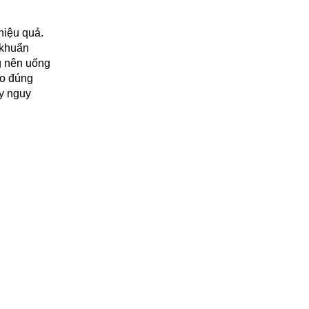
hiệu quả.
 khuẩn
g nên uống
ho đúng
ây nguy