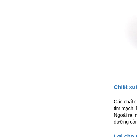
Chiết xu
Các chất c
tim mạch. 
Ngoài ra, 
dưỡng còn 
Lợi cho 