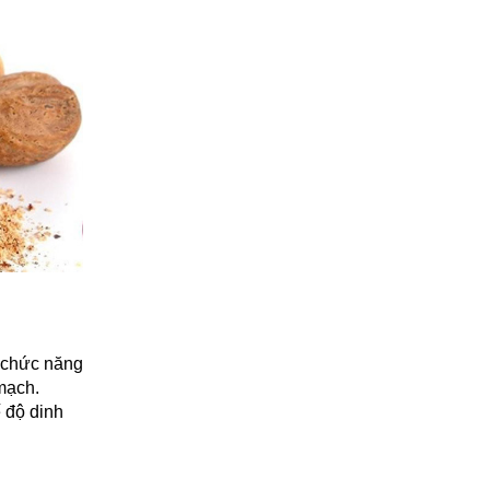
c chức năng
mạch.
 độ dinh