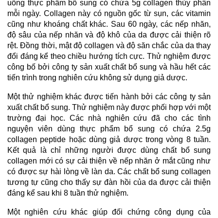
uống thực phẩm bổ sung có chứa 5g collagen thủy phân
mỗi ngày. Collagen này có nguồn gốc từ sụn, các vitamin
cũng như khoáng chất khác. Sau 60 ngày, các nếp nhăn,
độ sâu của nếp nhăn và độ khô của da được cải thiện rõ
rệt. Đồng thời, mật độ collagen và độ săn chắc của da thay
đổi đáng kể theo chiều hướng tích cực. Thử nghiệm được
công bố bởi công ty sản xuất chất bổ sung và hầu hết các
tiến trình trong nghiên cứu không sử dụng giả dược.
Một thử nghiệm khác được tiến hành bởi các công ty sản
xuất chất bổ sung. Thử nghiệm này được phối hợp với một
trường đại học. Các nhà nghiên cứu đã cho các tình
nguyện viên dùng thực phẩm bổ sung có chứa 2.5g
collagen peptide hoặc dùng giả dược trong vòng 8 tuần.
Kết quả là chỉ những người được dùng chất bổ sung
collagen mới có sự cải thiện về nếp nhăn ở mắt cũng như
có được sự hài lòng về làn da. Các chất bổ sung collagen
tương tự cũng cho thấy sự đàn hồi của da được cải thiện
đáng kể sau khi 8 tuần thử nghiệm.
Một nghiên cứu khác giúp đối chứng công dụng của