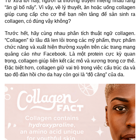
Từ xưa tới nay, người ta thường truyền miệng nhau rằng
“ăn gì bổ nấy”. Vì vậy, về lý thuyết, ăn hoặc uống collagen
giúp cung cấp cho cơ thể bạn nền tảng để sản sinh ra
collagen, có đúng vậy không?
Trước hết, hãy cùng nhau phân tích thuật ngữ
collagen
.
“Collagen” từ lâu đã len lỏi trong các mỹ phẩm, thực phẩm
chức năng và xuất hiện thường xuyên trên các trang mạng
quảng cáo như Facebook. Là một protein cực kỳ quan
trọng, collagen giúp liên kết các mô và xương trong cơ thể.
Đặc biệt hơn, collagen giữ vai trò trong việc cấu trúc da và
tạo độ đàn hồi cho da hay còn gọi là “độ căng” của da.