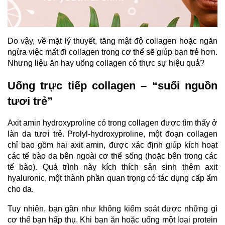
Do vậy, về mặt lý thuyết, tăng mật độ collagen hoặc ngăn
ngừa việc mất đi collagen trong cơ thể sẽ giúp bạn trẻ hơn.
Nhưng liệu ăn hay uống collagen có thực sự hiệu quả?
Uống trực tiếp collagen – “suối nguồn
tươi trẻ”
Axit amin hydroxyproline có trong collagen được tìm thấy ở
làn da tươi trẻ. Prolyl-hydroxyproline, một đoạn collagen
chỉ bao gồm hai axit amin, được xác định giúp kích hoạt
các tế bào da bên ngoài cơ thể sống (hoặc bên trong các
tế bào). Quá trình này kích thích sản sinh thêm axit
hyaluronic, một thành phần quan trọng có tác dụng cấp ẩm
cho da.
Tuy nhiên, bạn gần như không kiểm soát được những gì
cơ thể bạn hấp thụ. Khi bạn ăn hoặc uống một loại protein