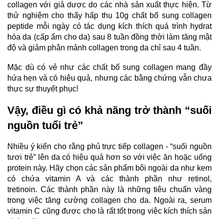
collagen với giả dược do các nhà sản xuất thực hiện. Từ
thử nghiệm cho thấy hấp thụ 10g chất bổ sung collagen
peptide mỗi ngày có tác dụng kích thích quá trình hydrat
hóa da (cấp ẩm cho da) sau 8 tuần đồng thời làm tăng mật
độ và giảm phân mảnh collagen trong da chỉ sau 4 tuần.
Mặc dù có vẻ như các chất bổ sung collagen mang đầy
hứa hẹn và có hiệu quả, nhưng các bằng chứng vẫn chưa
thực sự thuyết phục!
Vậy, điều gì có khả năng trở thành “suối
nguồn tuổi trẻ”
Nhiều ý kiến cho rằng phủ trực tiếp collagen - “suối nguồn
tươi trẻ” lên da có hiệu quả hơn so với việc ăn hoặc uống
protein này. Hãy chọn các sản phẩm bôi ngoài da như kem
có chứa vitamin A và các thành phần như retinol,
tretinoin. Các thành phần này là những tiêu chuẩn
vàng
trong việc tăng cường collagen cho da. Ngoài ra, serum
vitamin C cũng được cho là rất tốt trong việc kích thích sản