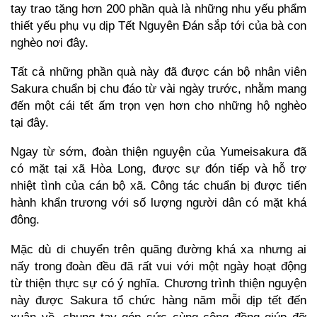
tay trao tặng hơn 200 phần quà là những nhu yếu phẩm
thiết yếu phụ vụ dịp Tết Nguyên Đán sắp tới của bà con
nghèo nơi đây.
Tất cả những phần quà này đã được cán bộ nhân viên
Sakura chuẩn bị chu đáo từ vài ngày trước, nhằm mang
đến một cái tết ấm trọn vẹn hơn cho những hộ nghèo
tại đây.
Ngay từ sớm, đoàn thiện nguyện của Yumeisakura đã
có mặt tại xã Hòa Long, được sự đón tiếp và hỗ trợ
nhiệt tình của cán bộ xã. Công tác chuẩn bị được tiến
hành khẩn trương với số lượng người dân có mặt khá
đông.
Mặc dù di chuyển trên quãng đường khá xa nhưng ai
nấy trong đoàn đều đã rất vui với một ngày hoạt động
từ thiện thực sự có ý nghĩa. Chương trình thiện nguyện
này được Sakura tổ chức hàng năm mỗi dịp tết đến
xuân về, chung tay góp sức cùng cộng đồng giúp đỡ