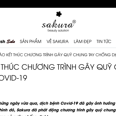
ash
Sale
SẢN PHẨM
VỀ SAKURA
LÀM ĐẸP
TIN TỨC
ÁO KẾT THÚC CHƯƠNG TRÌNH GÂY QUỸ CHUNG TAY CHỐNG DỊ
 THÚC CHƯƠNG TRÌNH GÂY QUỸ 
OVID-19
ững ngày vừa qua, dịch bệnh Covid-19 đã gây ảnh hưởng rấ
 hình đó, Sakura đã phát động chương trình gây quỹ chun