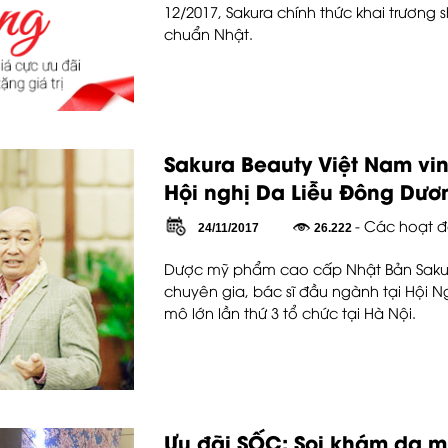
12/2017, Sakura chính thức khai trương
chuẩn Nhật.
Sakura Beauty Việt Nam vi
Hội nghị Da Liễu Đông Dươ
- Các hoạt đ
24/11/2017
26.222
Dược mỹ phẩm cao cấp Nhật Bản Saku
chuyên gia, bác sĩ đầu ngành tại Hội 
mô lớn lần thứ 3 tổ chức tại Hà Nội.
Ưu đãi SỐC: Soi khám da m