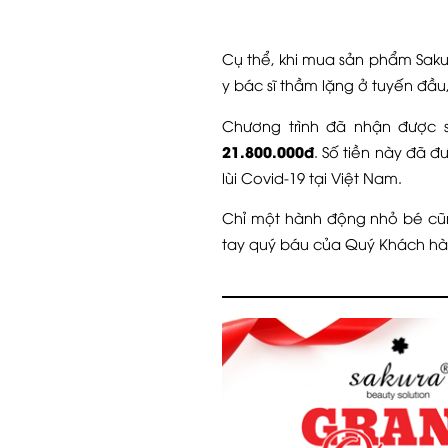
Cụ thể, khi mua sản phẩm Saku
y bác sĩ thầm lặng ở tuyến đầ
Chương trình đã nhận được s
21.800.000đ
. Số tiền này đã 
lùi Covid-19 tại Việt Nam.
Chỉ một hành động nhỏ bé cũn
tay quý báu của Quý Khách hàn