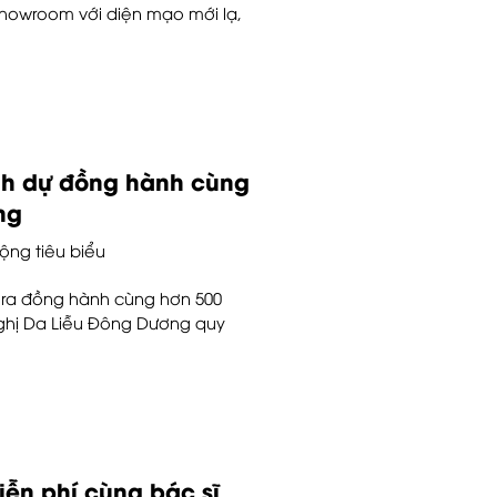
 showroom với diện mạo mới lạ,
nh dự đồng hành cùng
ng
ộng tiêu biểu
ra đồng hành cùng hơn 500
Nghị Da Liễu Đông Dương quy
iễn phí cùng bác sĩ