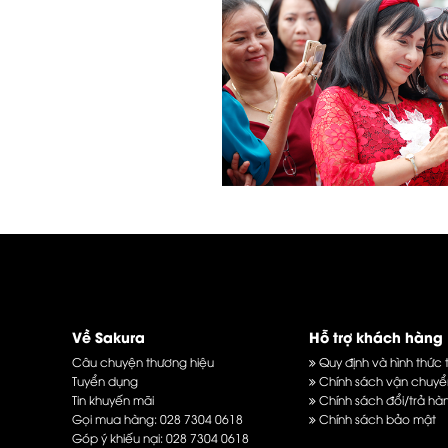
Về Sakura
Hỗ trợ khách hàng
Câu chuyện thương hiệu
Quy định và hình thức 
Tuyển dụng
Chính sách vận chuyể
Tin khuyến mãi
Chính sách đổi/trả hà
Gọi mua hàng:
028 7304 0618
Chính sách bảo mật
Góp ý khiếu nại:
028 7304 0618