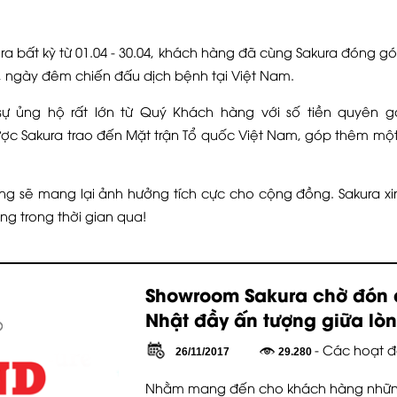
ra bất kỳ từ 01.04 - 30.04, khách hàng đã cùng Sakura đóng g
u, ngày đêm chiến đấu dịch bệnh tại Việt Nam.
ự ủng hộ rất lớn từ Quý Khách hàng với số tiền quyên g
được Sakura trao đến Mặt trận Tổ quốc Việt Nam, góp thêm m
g sẽ mang lại ảnh hưởng tích cực cho cộng đồng. Sakura x
g trong thời gian qua!
Showroom Sakura chờ đón 
Nhật đầy ấn tượng giữa lò
- Các hoạt đ
26/11/2017
29.280
Nhằm mang đến cho khách hàng những 