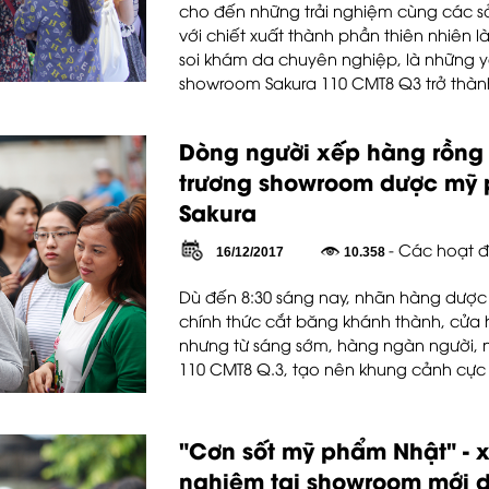
cho đến những trải nghiệm cùng các 
với chiết xuất thành phần thiên nhiên l
soi khám da chuyên nghiệp, là những yế
showroom Sakura 110 CMT8 Q3 trở thành
Dòng người xếp hàng rồng 
trương showroom dược mỹ
Sakura
- Các hoạt đ
16/12/2017
10.358
Dù đến 8:30 sáng nay, nhãn hàng dượ
chính thức cắt băng khánh thành, cửa 
nhưng từ sáng sớm, hàng ngàn người, n
110 CMT8 Q.3, tạo nên khung cảnh cực 
"Cơn sốt mỹ phẩm Nhật" - x
nghiệm tại showroom mới 