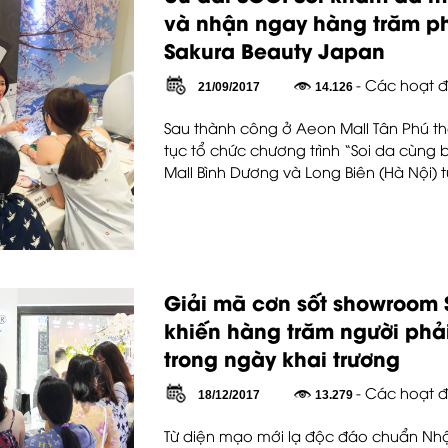
và nhận ngay hàng trăm phầ
Sakura Beauty Japan
- Các hoạt đ
21/09/2017
14.126
Sau thành công ở Aeon Mall Tân Phú thờ
tục tổ chức chương trình “Soi da cùng 
Mall Bình Dương và Long Biên (Hà Nội) 
Giải mã cơn sốt showroom 
khiến hàng trăm người phả
trong ngày khai trương
- Các hoạt đ
18/12/2017
13.279
Từ diện mạo mới lạ độc đáo chuẩn Nhật, 