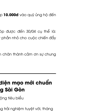
10.000đ
óp
vào quỹ ủng hộ đến
óp được đến 30/04 cụ thể là:
ột phần nhỏ cho cuộc chiến đẩy
in chân thành cảm ơn sự chung
diện mạo mới chuẩn
ng Sài Gòn
ộng tiêu biểu
trải nghiệm tuyệt vời, tháng