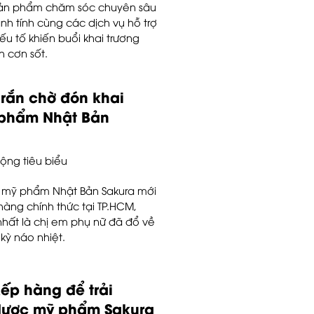
sản phẩm chăm sóc chuyên sâu
ành tính cùng các dịch vụ hỗ trợ
u tố khiến buổi khai trương
 cơn sốt.
rắn chờ đón khai
 phẩm Nhật Bản
ộng tiêu biểu
c mỹ phẩm Nhật Bản Sakura mới
hàng chính thức tại TP.HCM,
hất là chị em phụ nữ đã đổ về
kỳ náo nhiệt.
ếp hàng để trải
dược mỹ phẩm Sakura