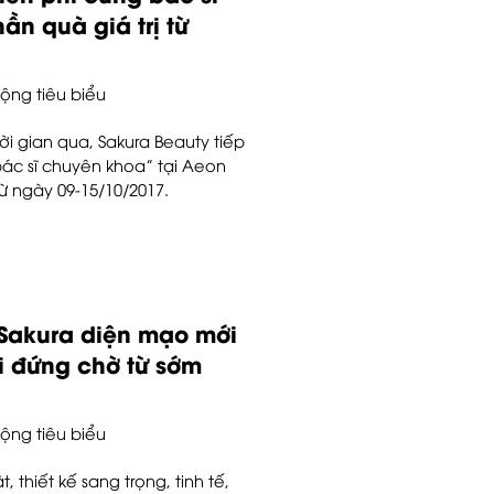
n quà giá trị từ
ộng tiêu biểu
i gian qua, Sakura Beauty tiếp
bác sĩ chuyên khoa” tại Aeon
từ ngày 09-15/10/2017.
Sakura diện mạo mới
i đứng chờ từ sớm
ộng tiêu biểu
thiết kế sang trọng, tinh tế,