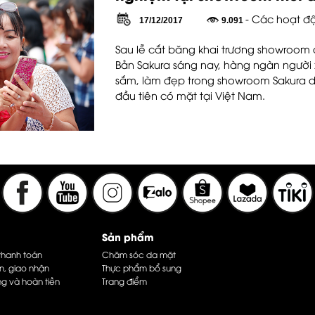
- Các hoạt độ
17/12/2017
9.091
Sau lễ cắt băng khai trương showroo
Bản Sakura sáng nay, hàng ngàn người
sắm, làm đẹp trong showroom Sakura 
đầu tiên có mặt tại Việt Nam.
Sản phẩm
thanh toán
Chăm sóc da mặt
n, giao nhận
Thực phẩm bổ sung
ng và hoàn tiền
Trang điểm