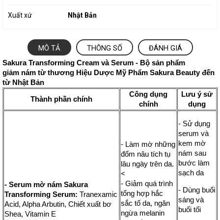
Xuất xứ
Nhật Bản
MÔ TẢ
THÔNG SỐ
ĐÁNH GIÁ
Sakura Transforming Cream và Serum - Bộ sản phẩm
giảm nám từ thương Hiệu Dược Mỹ Phẩm Sakura Beauty đến
từ Nhật Bản
Công dụng
Lưu ý sử
Thành phần chính
chính
dụng
- Sử dụng
serum và
kem mờ
- Làm mờ những
nám sau
đốm nâu tích tụ
bước làm
lâu ngày trên da.
sạch da
<
- Giảm quá trình
- Serum mờ nám Sakura
- Dùng buổi
tổng hợp hắc
Transforming Serum:
Tranexamic
sáng và
sắc tố da, ngăn
Acid, Alpha Arbutin, Chiết xuất bơ
buổi tối
ngừa melanin
Shea, Vitamin E