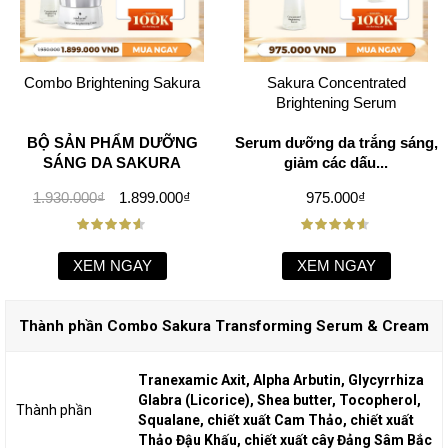
Combo Brightening Sakura
Sakura Concentrated
Brightening Serum
BỘ SẢN PHẨM DƯỠNG
Serum dưỡng da trắng sáng,
SÁNG DA SAKURA
giảm các dấu...
1.930.000₫
1.899.000₫
975.000₫
XEM NGAY
XEM NGAY
Thành phần Combo Sakura Transforming Serum & Cream
Tranexamic Axit, Alpha Arbutin, Glycyrrhiza
Glabra (Licorice), Shea butter, Tocopherol,
Thành phần
Squalane, chiết xuất Cam Thảo, chiết xuất
Thảo Đậu Khấu, chiết xuất cây Đảng Sâm Bắc