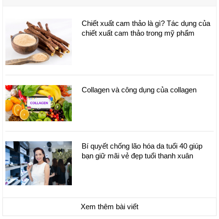
phần Tranexamic Acid và Alpha Arbutin trong bộ sản phẩm
giảm nám cao cấp của mình.
Chiết xuất cam thảo là gì? Tác dụng của
Mỹ phẩm giảm nám dạng Cream và Serum là gì
chiết xuất cam thảo trong mỹ phẩm
Hiện nay, trên thị trường có rất nhiều loại kem dưỡng cải
thiện tình trạng sạm nám, tàn nhang ở da như: kem dưỡng
dạng gel, kem dưỡng dạng lotion, kem dưỡng dạng
emulsion, kem dưỡng dạng ointment và kem dưỡng dạng
Collagen và công dụng của collagen
cream.
Kem dưỡng dạng giảm sạm nám dạng Cream (kem) với
thành phần chính là nước và các dầu không hòa tan cùng các
tinh chất dưỡng da khác. Kem dưỡng dạng kem khá phổ biến
trong giới làm đẹp, với khả dưỡng ẩm cao.
Bí quyết chống lão hóa da tuổi 40 giúp
bạn giữ mãi vẻ đẹp tuổi thanh xuân
Dạng kem dưỡng giảm sạm nám cũng khá phổ biến trong
giới làm đẹp với nhiều thành phần dưỡng chất có trong sản
phẩm là kem dưỡng serum. Serum là một dạng tinh chất,
chứa các hoạt chất cao cấp có tác dụng gấp 10 lần dạng kem.
Serum không thể thiếu trong các bước làm đẹp bởi khả năng
Xem thêm bài viết
chăm sóc chuyên sâu và hiệu quả nhanh chóng cho làn da.