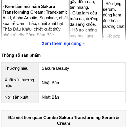
gây đốm nâu,
- Sử dụng
-
Kem làm mờ nám Sakura
tàn nhang.
serum,
Transforming Cream:
Tranexamic
- Giúp làm đều
dùng kem
Acid, Alpha Arbutin, Squalane, chiết
màu da, dưỡng
để khóa
xuất rễ Cam Thảo, chiết xuất hạt
da sáng khỏe.
dưỡng chất
Thảo Đậu Khấu, chiết xuất thủy
- Hỗ trợ chống
phân rễ cây Đẳng Sâm Bắc.
oxy hóa, giúp
- Kết hợp
chống nhăn da,
với kem
Xem thêm nội dung
hỗ trợ làm giảm
chống nắng
nếp nhăn và các
để bảo vệ
Thông số sản phẩm
dấu hiệu lão hóa.
da tối ưu
vào ban
Thương hiệu
Sakura Beauty
ngày
Xuất xứ thương
Nhật Bản
Làm giảm sạm nám tàn nhang mang lại một làn da tươi trẻ,
hiệu
khỏe mạnh là điều mà các chị em phụ nữ luôn mong ước.
Nơi sản xuất
Nhật Bản
Thông thường trong các sản phẩm làm mờ nám da chỉ có
Tranexamic Acid hoặc Alpha Arbutin. Nhưng để đáp ứng cải
thiện tình trạng nám da lâu năm, năm 2020 thương Hiệu
Dược Mỹ Phẩm Sakura Beauty đến từ Nhật Bản đã cho ra
Bài viết liên quan Combo Sakura Transforming Serum &
mắt
bộ sản phẩm giảm nám cao cấp
khi kết hợp cả 2 thành
Cream