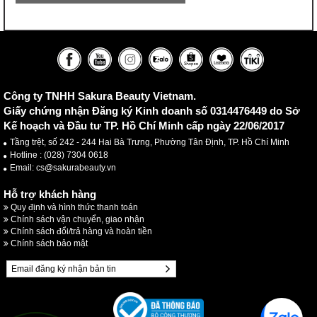
Công ty TNHH Sakura Beauty Vietnam.
Tranexamic Acid được biết đến với khả năng làm giảm các
Giấy chứng nhận Đăng ký Kinh doanh số 0314476449 do Sở
đốm nâu, làm mờ các vết thâm mụn và sự hình thành các
Kế hoạch và Đầu tư TP. Hồ Chí Minh cấp ngày 22/06/2017
đốm nâu do tác động từ môi trường và các tia UV từ mặt trời.
Tầng trệt, số 242 - 244 Hai Bà Trưng, Phường Tân Định, TP. Hồ Chí Minh
Tranexamic Acid ngoài khả năng ức chế tổng hợp các sắc tố,
Hotline :
(028) 7304 0618
giảm sắc tố và ức chế Tyrosine còn có khả năng kháng viêm
Email: cs@sakurabeauty.vn
và chống dị ứng, kích ứng ở da. Là một thành phần làm
Hỗ trợ khách hàng
mờ sạm nám tàn nhang đầy lý tưởng khi vừa có khả năng
Quy định và hình thức thanh toán
làm trắng nhẹ nhàng xóa mờ thâm nám nhưng vẫn lành tính
Chính sách vận chuyển, giao nhận
thân thiện với làn da, lý do này khiến cho Sakura Beauty cho
Chính sách đổi/trả hàng và hoàn tiền
Tranexamic Acid là 1 trong 2 thành phần quan trọng trong bộ
Chính sách bảo mật
giảm nám cao cấp.
Alpha - Arbutin - Thành phần mờ nám lành tính an toàn
với làn da