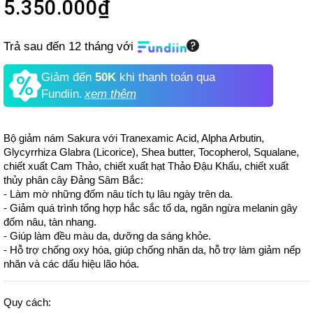
5.350.000₫
Trả sau đến 12 tháng với
Giảm đến
50K
khi thanh toán qua
Fundiin.
xem thêm
Bộ giảm nám Sakura với Tranexamic Acid, Alpha Arbutin,
Glycyrrhiza Glabra (Licorice), Shea butter, Tocopherol, Squalane,
chiết xuất Cam Thảo, chiết xuất hạt Thảo Đậu Khấu, chiết xuất
thủy phân cây Đảng Sâm Bắc:
- Làm mờ những đốm nâu tích tụ lâu ngày trên da.
- Giảm quá trình tổng hợp hắc sắc tố da, ngăn ngừa melanin gây
đốm nâu, tàn nhang.
- Giúp làm đều màu da, dưỡng da sáng khỏe.
- Hỗ trợ chống oxy hóa, giúp chống nhăn da, hỗ trợ làm giảm nếp
nhăn và các dấu hiệu lão hóa.
Quy cách: