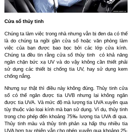
Cửa sổ thủy tinh
Chúng ta làm việc trong nhà nhưng vẫn bị đen da có thể
là do chúng ta ngồi gần cửa sổ hoặc văn phòng làm
việc của bạn được bao bọc bởi các lớp cửa kính.
Chúng ta đều tin rằng cửa sổ thủy tinh có khả năng
ngăn chặn bức xạ UV và do vậy không cần thiết phải
sử dụng các thiết bị chống tia UV, hay sử dụng kem
chống nắng.
Nhưng sự thật thì điều này không đúng. Thủy tinh cửa
sổ có thể ngăn được tia UVB nhưng lại không ngăn
được tia UVA. Và mức độ mà lượng tia UVA xuyên qua
tùy thuộc vào loại kính mà bạn sử dụng. Ví dụ, thủy tinh
trong cho phép đến khoảng 75‰ lượng tia UVA đi qua.
Thủy tinh màu và thủy tinh phản xạ hấp thụ nhiều tia
UVA hơn tuy nhiên vẫn cho phép xuyên qua khoảng 25-