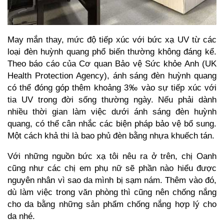
May mắn thay, mức độ tiếp xúc với bức xạ UV từ các
loại đèn huỳnh quang phổ biến thường không đáng kể.
Theo báo cáo của Cơ quan Bảo vệ Sức khỏe Anh (UK
Health Protection Agency), ánh sáng đèn huỳnh quang
có thể đóng góp thêm khoảng 3‰ vào sự tiếp xúc với
tia UV trong đời sống thường ngày. Nếu phải dành
nhiều thời gian làm việc dưới ánh sáng đèn huỳnh
quang, có thể cân nhắc các biện pháp bảo vệ bổ sung.
Một cách khả thi là bao phủ đèn bằng nhựa khuếch tán.
Với những nguồn bức xạ tôi nêu ra ở trên, chị Oanh
cũng như các chị em phụ nữ sẽ phần nào hiểu được
nguyên nhân vì sao da mình bị sạm nám. Thêm vào đó,
dù làm việc trong văn phòng thì cũng nên chống nắng
cho da bằng những sản phẩm chống nắng hợp lý cho
da nhé.