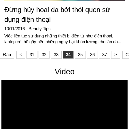
Đừng hủy hoại da bởi thói quen sử
dụng điện thoại
10/11/2016
- Beauty Tips
Việc liên tục sử dụng những thiết bị điện tử như điện thoại,
laptop có thể gây nên những nguy hại khôn lường cho làn da...
Đầu
<
31
32
33
34
35
36
37
>
C
Video