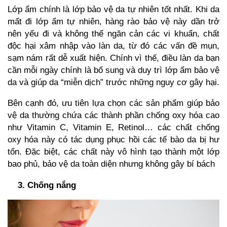
Lớp ẩm chính là lớp bảo vệ da tự nhiên tốt nhất. Khi da
mất đi lớp ẩm tự nhiên, hàng rào bảo vệ này dần trở
nên yếu đi và không thể ngăn cản các vi khuẩn, chất
độc hại xâm nhập vào làn da, từ đó các vấn đề mụn,
sạm nám rất dễ xuất hiện. Chính vì thế, điều làn da bạn
cần mỗi ngày chính là bổ sung và duy trì lớp ẩm bảo vệ
da và giúp da “miễn dịch” trước những nguy cơ gây hại.
Bên cạnh đó, ưu tiên lựa chọn các sản phẩm giúp bảo
vệ da thường chứa các thành phần chống oxy hóa cao
như Vitamin C, Vitamin E, Retinol… các chất chống
oxy hóa này có tác dụng phục hồi các tế bào da bị hư
tổn. Đặc biệt, các chất này vô hình tạo thành một lớp
bao phủ, bảo vệ da toàn diện nhưng không gây bí bách
3. Chống nắng