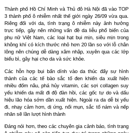
Thành phố Hồ Chí Minh và Thủ đô Hà Nội đã vào TOP
3 thành phố ô nhiễm nhất thế giới ngày 26/09 vừa qua.
Riêng đối với da, tình trạng ô nhiễm này ảnh hưởng
trực tiếp, gây nên những vấn đề da liễu phổ biến của
phụ nữ Việt Nam, các loại hạt bụi mịn, siêu mịn trong
không khí có kích thước nhỏ hơn 20 lần so với lỗ chân
lông nên chúng dễ dàng xâm nhập, xuyên qua các lớp
biểu bì, gây hại cho da và sức khỏe.
Các hỗn hợp bụi bẩn dính vào da thúc đẩy sự hình
thành của các tế bào sắc tố đen khiến da xuất hiện
nhiều đốm nâu, phá hủy vitamin, các sợi collagen suy
yếu khiến da mất đi độ đàn hồi, các gốc tự do và dấu
hiệu lão hóa sớm dần xuất hiện. Ngoài ra da dễ bị yếu
đi, nhạy cảm hơn, dị ứng, nổi mụn, sắc tố nám và nếp
nhăn sẽ lần lượt hình thành
Đáng nói hơn, theo các chuyên gia cảnh báo, tình trạng