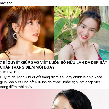
mờ sẹo,...
7 BÍ QUYẾT GIÚP SAO VIỆT LUÔN SỞ HỮU LÀN DA ĐẸP BẤT
CHẤP TRANG ĐIỂM MỖI NGÀY
14/11/2019
Duy trì đều đặn 7 bí quyết trang điểm sau đây chính là chìa khóa
giúp Sao Việt luôn sở hữu làn da “mộc” khỏe đẹp, bất chấp việc
trang điểm mỗi ngày