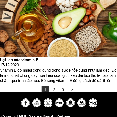
Lợi ích của vitamin E
17/12/2020
Vitamin E có nhiều công dụng trong sức khỏe cũng như làm đẹp. Đó
là một chất chống oxy hóa hiệu quả, giúp kéo dài tuổi thọ tế bào, làm
chậm quá trình lão hóa. Bổ sung vitamin E đúng cách để cải thiện...
1
2
3
>
Công ty TNHH Sakura Beauty Vietnam.